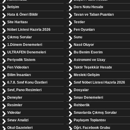
İletişim
Ders Notu Hesabı
Hata & Öneri Bildir
Tavan ve Taban Puanları
Site Haritası
Testler
Nöbet Listesi Hazırla 2026
Fen Oyunları
Çıkmış Sorular
Sunu
1.Dönem Denemeleri
Nasıl Oluyor
ULTRAFEN Denemeleri
Bu Benim Eserim
Periyodik Sistem
Astronomi ve Uzay
Fen Videoları
Taktir Teşekkür Hesabı
Bilim İnsanları
Mesleki Gelişim
6.7.8. Sınıf Konu Özetleri
Sınıf Nöbet Listesi Hazırla 2026
Sınıf, Pano Resimleri
Dosyalar
Deneyler
Sınav Denemeleri
Resimler
Rehberlik
Videolar
Sınavlarda Çıkmış Sorular
Sınav Analizi
Paylaşım Toplantısı
Okul Gazeteleri
Öğrt. Facebook Grubu