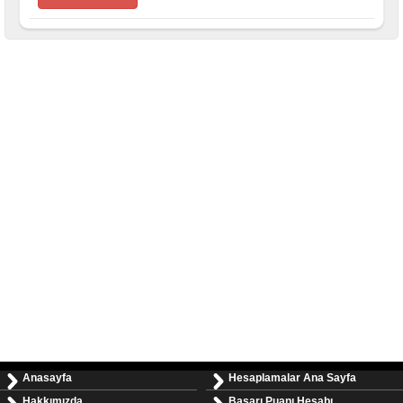
Anasayfa
Hesaplamalar Ana Sayfa
Hakkımızda
Başarı Puanı Hesabı