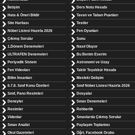
İletişim
Ders Notu Hesabı
Hata & Öneri Bildir
Tavan ve Taban Puanları
Site Haritası
Testler
Nöbet Listesi Hazırla 2026
Fen Oyunları
Çıkmış Sorular
Sunu
1.Dönem Denemeleri
Nasıl Oluyor
ULTRAFEN Denemeleri
Bu Benim Eserim
Periyodik Sistem
Astronomi ve Uzay
Fen Videoları
Taktir Teşekkür Hesabı
Bilim İnsanları
Mesleki Gelişim
6.7.8. Sınıf Konu Özetleri
Sınıf Nöbet Listesi Hazırla 2026
Sınıf, Pano Resimleri
Dosyalar
Deneyler
Sınav Denemeleri
Resimler
Rehberlik
Videolar
Sınavlarda Çıkmış Sorular
Sınav Analizi
Paylaşım Toplantısı
Okul Gazeteleri
Öğrt. Facebook Grubu