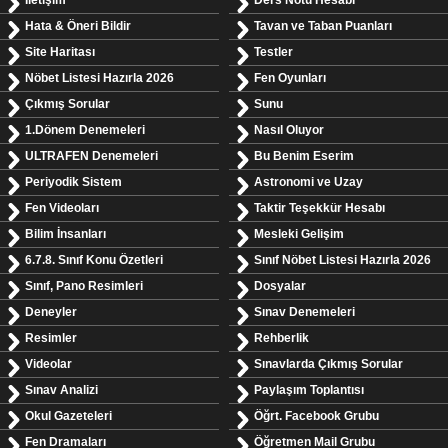
İletişim
Ders Notu Hesabı
Hata & Öneri Bildir
Tavan ve Taban Puanları
Site Haritası
Testler
Nöbet Listesi Hazırla 2026
Fen Oyunları
Çıkmış Sorular
Sunu
1.Dönem Denemeleri
Nasıl Oluyor
ULTRAFEN Denemeleri
Bu Benim Eserim
Periyodik Sistem
Astronomi ve Uzay
Fen Videoları
Taktir Teşekkür Hesabı
Bilim İnsanları
Mesleki Gelişim
6.7.8. Sınıf Konu Özetleri
Sınıf Nöbet Listesi Hazırla 2026
Sınıf, Pano Resimleri
Dosyalar
Deneyler
Sınav Denemeleri
Resimler
Rehberlik
Videolar
Sınavlarda Çıkmış Sorular
Sınav Analizi
Paylaşım Toplantısı
Okul Gazeteleri
Öğrt. Facebook Grubu
Fen Dramaları
Öğretmen Mail Grubu