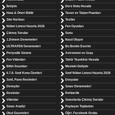
İletişim
Ders Notu Hesabı
Hata & Öneri Bildir
Tavan ve Taban Puanları
Site Haritası
Testler
Nöbet Listesi Hazırla 2026
Fen Oyunları
Çıkmış Sorular
Sunu
1.Dönem Denemeleri
Nasıl Oluyor
ULTRAFEN Denemeleri
Bu Benim Eserim
Periyodik Sistem
Astronomi ve Uzay
Fen Videoları
Taktir Teşekkür Hesabı
Bilim İnsanları
Mesleki Gelişim
6.7.8. Sınıf Konu Özetleri
Sınıf Nöbet Listesi Hazırla 2026
Sınıf, Pano Resimleri
Dosyalar
Deneyler
Sınav Denemeleri
Resimler
Rehberlik
Videolar
Sınavlarda Çıkmış Sorular
Sınav Analizi
Paylaşım Toplantısı
Okul Gazeteleri
Öğrt. Facebook Grubu