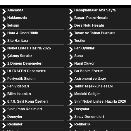
Anasayfa
Hesaplamalar Ana Sayfa
Hakkımızda
Başarı Puanı Hesabı
İletişim
Ders Notu Hesabı
Hata & Öneri Bildir
Tavan ve Taban Puanları
Site Haritası
Testler
Nöbet Listesi Hazırla 2026
Fen Oyunları
Çıkmış Sorular
Sunu
1.Dönem Denemeleri
Nasıl Oluyor
ULTRAFEN Denemeleri
Bu Benim Eserim
Periyodik Sistem
Astronomi ve Uzay
Fen Videoları
Taktir Teşekkür Hesabı
Bilim İnsanları
Mesleki Gelişim
6.7.8. Sınıf Konu Özetleri
Sınıf Nöbet Listesi Hazırla 2026
Sınıf, Pano Resimleri
Dosyalar
Deneyler
Sınav Denemeleri
Resimler
Rehberlik