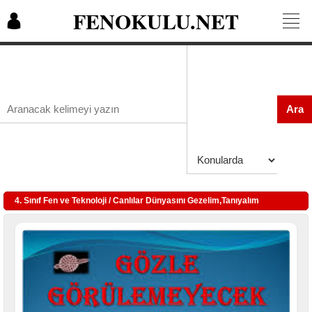
FENOKULU.NET
Ara
4. Sınıf Fen ve Teknoloji / Canlılar Dünyasını Gezelim,Tanıyalım