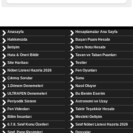
Anasayfa
Hesaplamalar Ana Sayfa
Hakkımızda
Başarı Puanı Hesabı
İletişim
Ders Notu Hesabı
Hata & Öneri Bildir
Tavan ve Taban Puanları
Site Haritası
Testler
Nöbet Listesi Hazırla 2026
Fen Oyunları
Çıkmış Sorular
Sunu
1.Dönem Denemeleri
Nasıl Oluyor
ULTRAFEN Denemeleri
Bu Benim Eserim
Periyodik Sistem
Astronomi ve Uzay
Fen Videoları
Taktir Teşekkür Hesabı
Bilim İnsanları
Mesleki Gelişim
6.7.8. Sınıf Konu Özetleri
Sınıf Nöbet Listesi Hazırla 2026
Sınıf, Pano Resimleri
Dosyalar