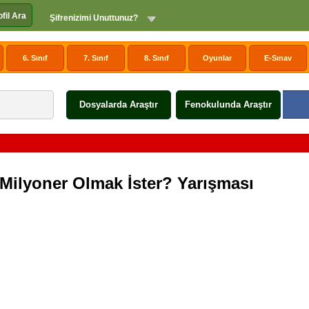
ofil Ara
Şifrenizimi Unuttunuz?
6. Sınıf
7. Sınıf
8. Sınıf
Oyunlar
E-Sınav
Dosyalarda Araştır
Fenokulunda Araştır
 Milyoner Olmak İster? Yarışması