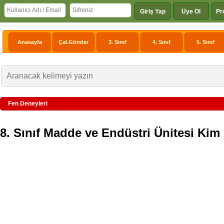
Giriş Yap
Üye Ol
Pr
Anasayfa
Çal.Gönder
3. Sınıf
4. Sınıf
5. Sınıf
Fen Deneyleri
8. Sınıf Madde ve Endüstri Ünitesi Kim