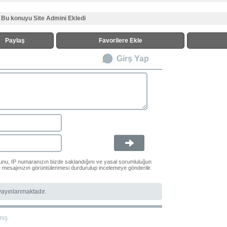
Bu konuyu Site Admini Ekledi
Paylaş
Favorilere Ekle
Girş Yap
ğunu, IP numaranızın bizde saklandığını ve yasal sorumluluğun
le mesajınızın görüntülenmesi durdurulup incelemeye gönderilir.
 yayınlanmaktadır.
mış