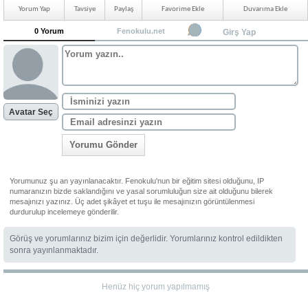
Yorum Yap
Tavsiye
Paylaş
Favorime Ekle
Duvarıma Ekle
0 Yorum
Fenokulu.net
Girş Yap
Avatar Seç
Yorumu Gönder
Yorumunuz şu an yayınlanacaktır. Fenokulu'nun bir eğitim sitesi olduğunu, IP
numaranızın bizde saklandığını ve yasal sorumluluğun size ait olduğunu bilerek
mesajınızı yazınız. Üç adet şikâyet et tuşu ile mesajınızın görüntülenmesi
durdurulup incelemeye gönderilir.
Görüş ve yorumlarınız bizim için değerlidir. Yorumlarınız kontrol edildikten
sonra yayınlanmaktadır.
Henüz hiç yorum yapılmamış