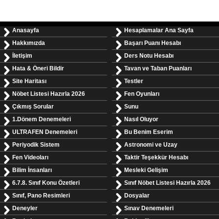
Anasayfa
Hesaplamalar Ana Sayfa
Hakkımızda
Başarı Puanı Hesabı
İletişim
Ders Notu Hesabı
Hata & Öneri Bildir
Tavan ve Taban Puanları
Site Haritası
Testler
Nöbet Listesi Hazırla 2026
Fen Oyunları
Çıkmış Sorular
Sunu
1.Dönem Denemeleri
Nasıl Oluyor
ULTRAFEN Denemeleri
Bu Benim Eserim
Periyodik Sistem
Astronomi ve Uzay
Fen Videoları
Taktir Teşekkür Hesabı
Bilim İnsanları
Mesleki Gelişim
6.7.8. Sınıf Konu Özetleri
Sınıf Nöbet Listesi Hazırla 2026
Sınıf, Pano Resimleri
Dosyalar
Deneyler
Sınav Denemeleri