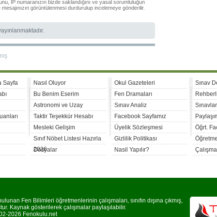
ğunu, IP numaranızın bizde saklandığını ve yasal sorumluluğun
le mesajınızın görüntülenmesi durdurulup incelemeye gönderilir.
 yayınlanmaktadır.
mış
a Sayfa
Nasıl Oluyor
Okul Gazeteleri
Sınav D
abı
Bu Benim Eserim
Fen Dramaları
Rehberl
Astronomi ve Uzay
Sınav Analiz
Sınavla
uanları
Taktir Teşekkür Hesabı
Facebook Sayfamız
Paylaşım
Mesleki Gelişim
Üyelik Sözleşmesi
Öğrt. F
Sınıf Nöbet Listesi Hazırla
Gizlilik Politikası
Öğretme
2026
Dosyalar
Nasil Yapılır?
Çalışma
lunan Fen Bilimleri öğretmenlerinin çalışmaları, sınıfın dışına çıkmış,
r. Kaynak gösterilerek çalışmalar paylaşılabilir.
2-2026 Fenokulu.net