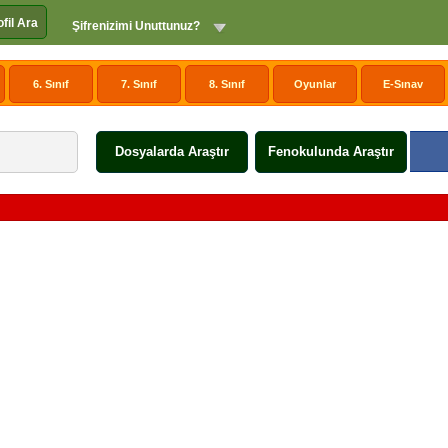
ofil Ara
Şifrenizimi Unuttunuz?
6. Sınıf
7. Sınıf
8. Sınıf
Oyunlar
E-Sınav
Dosyalarda Araştır
Fenokulunda Araştır