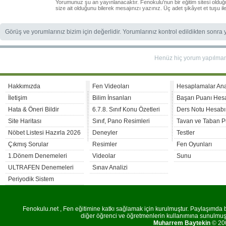
Yorumunuz şu an yayınlanacaktır. Fenokulu'nun bir eğitim sitesi oldu
size ait olduğunu bilerek mesajınızı yazınız. Üç adet şikâyet et tuşu i
Görüş ve yorumlarınız bizim için değerlidir. Yorumlarınız kontrol edildikten sonra
Henüz hiç yorum yapılma
Hakkımızda
Fen Videoları
Hesaplamalar An
İletişim
Bilim İnsanları
Başarı Puanı Hes
Hata & Öneri Bildir
6.7.8. Sınıf Konu Özetleri
Ders Notu Hesabı
Site Haritası
Sınıf, Pano Resimleri
Tavan ve Taban P
Nöbet Listesi Hazırla 2026
Deneyler
Testler
Çıkmış Sorular
Resimler
Fen Oyunları
1.Dönem Denemeleri
Videolar
Sunu
ULTRAFEN Denemeleri
Sınav Analizi
Periyodik Sistem
Fenokulu.net , Fen eğitimine katkı sağlamak için kurulmuştur. Paylaşımda bu
diğer öğrenci ve öğretmenlerin kullanımına sunulmuştu
Muharrem Baytekin
© 200