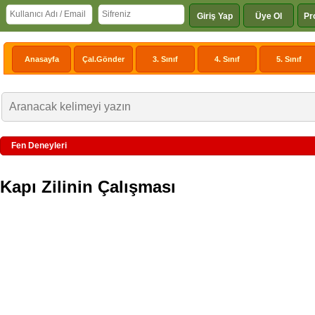
Giriş Yap
Üye Ol
Pr
Anasayfa
Çal.Gönder
3. Sınıf
4. Sınıf
5. Sınıf
Fen Deneyleri
Kapı Zilinin Çalışması