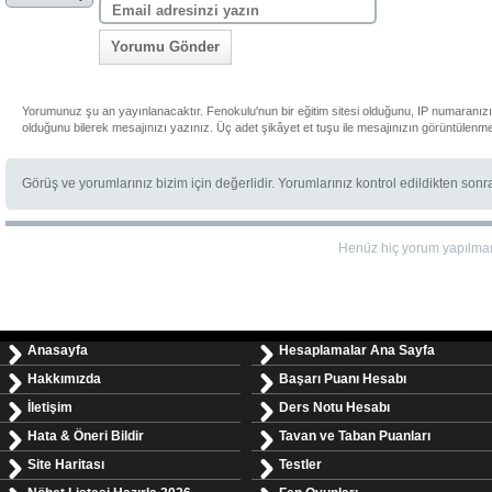
Yorumu Gönder
Yorumunuz şu an yayınlanacaktır. Fenokulu'nun bir eğitim sitesi olduğunu, IP numaranızı
olduğunu bilerek mesajınızı yazınız. Üç adet şikâyet et tuşu ile mesajınızın görüntülenme
Görüş ve yorumlarınız bizim için değerlidir. Yorumlarınız kontrol edildikten son
Henüz hiç yorum yapılma
Anasayfa
Hesaplamalar Ana Sayfa
Hakkımızda
Başarı Puanı Hesabı
İletişim
Ders Notu Hesabı
Hata & Öneri Bildir
Tavan ve Taban Puanları
Site Haritası
Testler