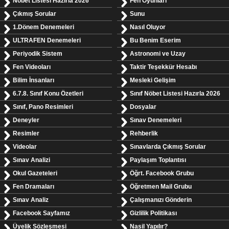
Nöbet Listesi Hazırla 2026
Fen Oyunları
Çıkmış Sorular
Sunu
1.Dönem Denemeleri
Nasıl Oluyor
ULTRAFEN Denemeleri
Bu Benim Eserim
Periyodik Sistem
Astronomi ve Uzay
Fen Videoları
Taktir Teşekkür Hesabı
Bilim İnsanları
Mesleki Gelişim
6.7.8. Sınıf Konu Özetleri
Sınıf Nöbet Listesi Hazırla 2026
Sınıf, Pano Resimleri
Dosyalar
Deneyler
Sınav Denemeleri
Resimler
Rehberlik
Videolar
Sınavlarda Çıkmış Sorular
Sınav Analizi
Paylaşım Toplantısı
Okul Gazeteleri
Öğrt. Facebook Grubu
Fen Dramaları
Öğretmen Mail Grubu
Sınav Analiz
Çalışmanızı Gönderin
Facebook Sayfamız
Gizlilik Politikası
Üyelik Sözleşmesi
Nasil Yapılır?