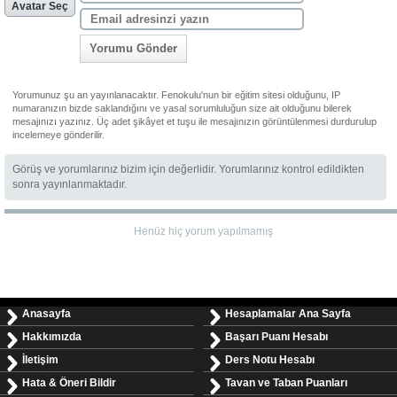
Avatar Seç
Yorumu Gönder
Yorumunuz şu an yayınlanacaktır. Fenokulu'nun bir eğitim sitesi olduğunu, IP
numaranızın bizde saklandığını ve yasal sorumluluğun size ait olduğunu bilerek
mesajınızı yazınız. Üç adet şikâyet et tuşu ile mesajınızın görüntülenmesi durdurulup
incelemeye gönderilir.
Görüş ve yorumlarınız bizim için değerlidir. Yorumlarınız kontrol edildikten
sonra yayınlanmaktadır.
Henüz hiç yorum yapılmamış
Anasayfa
Hesaplamalar Ana Sayfa
Hakkımızda
Başarı Puanı Hesabı
İletişim
Ders Notu Hesabı
Hata & Öneri Bildir
Tavan ve Taban Puanları