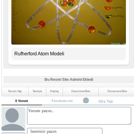
Rufherford Atom Modeli
Bu Resmi Site Admini Ekledi
Yorum Yap
Tavsiye
Paylaş
Favorime Ekle
Duvarıma Ekle
0 Yorum
Fenokulu.net
Girş Yap