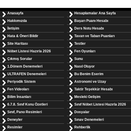
Anasayfa
Hesaplamalar Ana Sayfa
Hakkımızda
Başarı Puanı Hesabı
İletişim
Ders Notu Hesabı
Hata & Öneri Bildir
Tavan ve Taban Puanları
Site Haritası
Testler
Nöbet Listesi Hazırla 2026
Fen Oyunları
Çıkmış Sorular
Sunu
1.Dönem Denemeleri
Nasıl Oluyor
ULTRAFEN Denemeleri
Bu Benim Eserim
Periyodik Sistem
Astronomi ve Uzay
Fen Videoları
Taktir Teşekkür Hesabı
Bilim İnsanları
Mesleki Gelişim
6.7.8. Sınıf Konu Özetleri
Sınıf Nöbet Listesi Hazırla 2026
Sınıf, Pano Resimleri
Dosyalar
Deneyler
Sınav Denemeleri
Resimler
Rehberlik