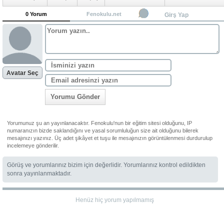
0 Yorum
Fenokulu.net
Girş Yap
Avatar Seç
Yorumu Gönder
Yorumunuz şu an yayınlanacaktır. Fenokulu'nun bir eğitim sitesi olduğunu, IP
numaranızın bizde saklandığını ve yasal sorumluluğun size ait olduğunu bilerek
mesajınızı yazınız. Üç adet şikâyet et tuşu ile mesajınızın görüntülenmesi durdurulup
incelemeye gönderilir.
Görüş ve yorumlarınız bizim için değerlidir. Yorumlarınız kontrol edildikten
sonra yayınlanmaktadır.
Henüz hiç yorum yapılmamış