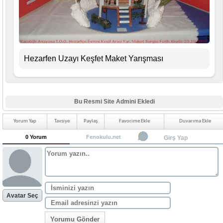
Hezarfen Uzayı Keşfet Maket Yarışması
Bu Resmi Site Admini Ekledi
Yorum Yap
Tavsiye
Paylaş
Favorime Ekle
Duvarıma Ekle
0 Yorum
Fenokulu.net
Girş Yap
Avatar Seç
Yorumu Gönder