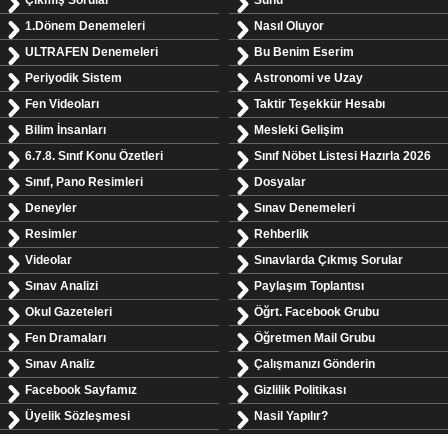
Çıkmış Sorular
Sunu
1.Dönem Denemeleri
Nasıl Oluyor
ULTRAFEN Denemeleri
Bu Benim Eserim
Periyodik Sistem
Astronomi ve Uzay
Fen Videoları
Taktir Teşekkür Hesabı
Bilim İnsanları
Mesleki Gelişim
6.7.8. Sınıf Konu Özetleri
Sınıf Nöbet Listesi Hazırla 2026
Sınıf, Pano Resimleri
Dosyalar
Deneyler
Sınav Denemeleri
Resimler
Rehberlik
Videolar
Sınavlarda Çıkmış Sorular
Sınav Analizi
Paylaşım Toplantısı
Okul Gazeteleri
Öğrt. Facebook Grubu
Fen Dramaları
Öğretmen Mail Grubu
Sınav Analiz
Çalışmanızı Gönderin
Facebook Sayfamız
Gizlilik Politikası
Üyelik Sözleşmesi
Nasil Yapılır?