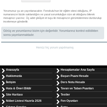
Yorumunuz şu an yayınlanacaktır. Fenokulu'nun bir eğitim sitesi olduğunu, IP
numaranızın bizde saklandığını ve yasal sorumluluğun size ait olduğunu bilerek
mesajınızı yazınız. Üç adet şikâyet et tuşu ile mesajınızın görüntülenmesi durdurulup
incelemeye gönderilir.
Görüş ve yorumlarınız bizim için değerlidir. Yorumlarınız kontrol edildikten
sonra yayınlanmaktadır.
Henüz hiç yorum yapılmamış
Anasayfa
Hesaplamalar Ana Sayfa
Hakkımızda
Başarı Puanı Hesabı
İletişim
Ders Notu Hesabı
Hata & Öneri Bildir
Tavan ve Taban Puanları
Site Haritası
Testler
Nöbet Listesi Hazırla 2026
Fen Oyunları