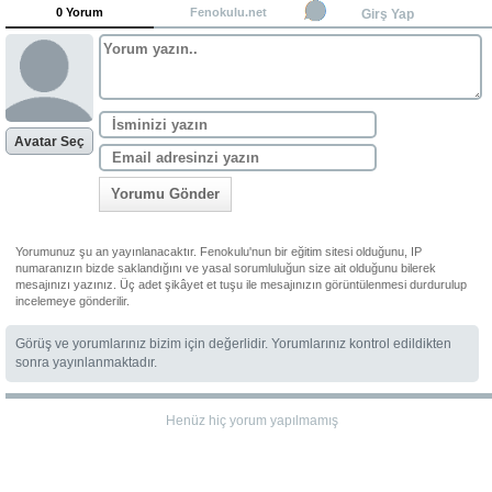
0 Yorum
Fenokulu.net
Girş Yap
Avatar Seç
Yorumu Gönder
Yorumunuz şu an yayınlanacaktır. Fenokulu'nun bir eğitim sitesi olduğunu, IP
numaranızın bizde saklandığını ve yasal sorumluluğun size ait olduğunu bilerek
mesajınızı yazınız. Üç adet şikâyet et tuşu ile mesajınızın görüntülenmesi durdurulup
incelemeye gönderilir.
Görüş ve yorumlarınız bizim için değerlidir. Yorumlarınız kontrol edildikten
sonra yayınlanmaktadır.
Henüz hiç yorum yapılmamış