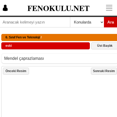
FENOKULU.NET
Ara
6. Sınıf Fen ve Teknoloji
/
eski
Üst Başlık
Mendel çaprazlaması
Önceki Resim
Sonraki Resim