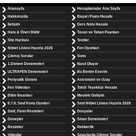
Anasayfa
Hesaplamalar Ana Sayfa
Hakkımızda
Başarı Puanı Hesabı
İletişim
Ders Notu Hesabı
Hata & Öneri Bildir
Tavan ve Taban Puanları
Site Haritası
Testler
Nöbet Listesi Hazırla 2026
Fen Oyunları
Çıkmış Sorular
Sunu
1.Dönem Denemeleri
Nasıl Oluyor
ULTRAFEN Denemeleri
Bu Benim Eserim
Periyodik Sistem
Astronomi ve Uzay
Fen Videoları
Taktir Teşekkür Hesabı
Bilim İnsanları
Mesleki Gelişim
6.7.8. Sınıf Konu Özetleri
Sınıf Nöbet Listesi Hazırla 2026
Sınıf, Pano Resimleri
Dosyalar
Deneyler
Sınav Denemeleri
Resimler
Rehberlik
Videolar
Sınavlarda Çıkmış Sorular