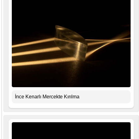
İnce Kenarlı Mercekte Kırılma