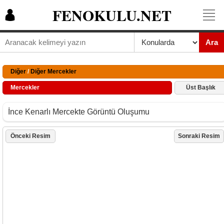
FENOKULU.NET
Ara
Diğer
/
Diğer Mercekler
Mercekler
Üst Başlık
İnce Kenarlı Mercekte Görüntü Oluşumu
Önceki Resim
Sonraki Resim