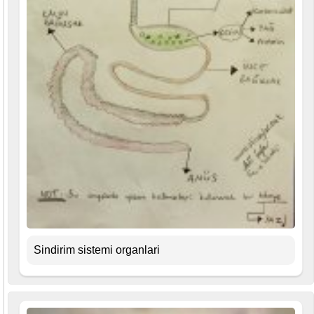
Sindirim sistemi organlari