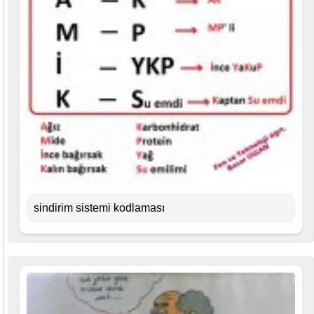
sindirim sistemi kodlaması