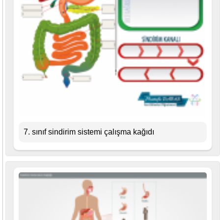
7. sınıf sindirim sistemi çalışma kağıdı