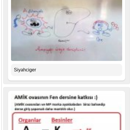
Siyahciger