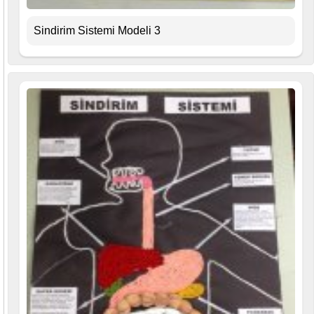
Sindirim Sistemi Modeli 3