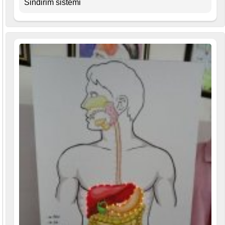
Sindirim sistemi