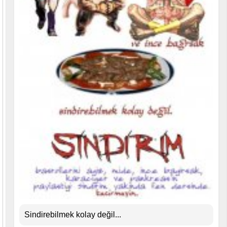
Sindirebilmek kolay değil...