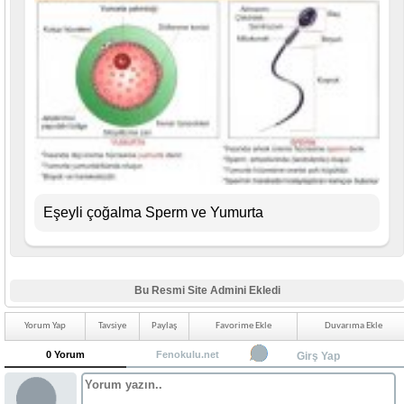
Eşeyli çoğalma Sperm ve Yumurta
Bu Resmi Site Admini Ekledi
Yorum Yap
Tavsiye
Paylaş
Favorime Ekle
Duvarıma Ekle
0 Yorum
Fenokulu.net
Girş Yap