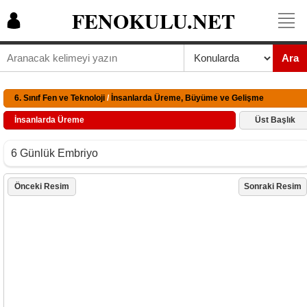
FENOKULU.NET
Ara
6. Sınıf Fen ve Teknoloji
/
İnsanlarda Üreme, Büyüme ve Gelişme
İnsanlarda Üreme
Üst Başlık
6 Günlük Embriyo
Önceki Resim
Sonraki Resim