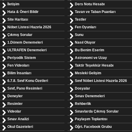
İletişim
Ders Notu Hesabı
Hata & Öneri Bildir
Tavan ve Taban Puanları
Site Haritası
Testler
Nöbet Listesi Hazırla 2026
Fen Oyunları
Çıkmış Sorular
Sunu
1.Dönem Denemeleri
Nasıl Oluyor
ULTRAFEN Denemeleri
Bu Benim Eserim
Periyodik Sistem
Astronomi ve Uzay
Fen Videoları
Taktir Teşekkür Hesabı
Bilim İnsanları
Mesleki Gelişim
6.7.8. Sınıf Konu Özetleri
Sınıf Nöbet Listesi Hazırla 2026
Sınıf, Pano Resimleri
Dosyalar
Deneyler
Sınav Denemeleri
Resimler
Rehberlik
Videolar
Sınavlarda Çıkmış Sorular
Sınav Analizi
Paylaşım Toplantısı
Okul Gazeteleri
Öğrt. Facebook Grubu