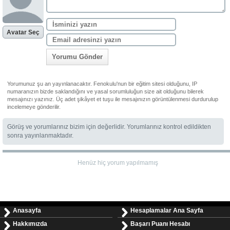
Avatar Seç
Yorumu Gönder
Yorumunuz şu an yayınlanacaktır. Fenokulu'nun bir eğitim sitesi olduğunu, IP
numaranızın bizde saklandığını ve yasal sorumluluğun size ait olduğunu bilerek
mesajınızı yazınız. Üç adet şikâyet et tuşu ile mesajınızın görüntülenmesi durdurulup
incelemeye gönderilir.
Görüş ve yorumlarınız bizim için değerlidir. Yorumlarınız kontrol edildikten
sonra yayınlanmaktadır.
Henüz hiç yorum yapılmamış
Anasayfa
Hesaplamalar Ana Sayfa
Hakkımızda
Başarı Puanı Hesabı