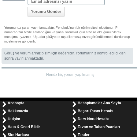
Yorumu Gönder
Yorumunuz şu an yayınlanacaktır. Fenokulu'nun bir eğitim sitesi olduğunu, IP
numaranızın bizde saklandığını ve yasal sorumluluğun size ait olduğunu bilerek
mesajınızı yazınız. Üç adet şikâyet et tuşu ile mesajınızın görüntülenmesi durdurulup
incelemeye gönderilir.
Görüş ve yorumlarınız bizim için değerlidir. Yorumlarınız kontrol edildikten
sonra yayınlanmaktadır.
Henüz hiç yorum yapılmamış
Anasayfa
Hesaplamalar Ana Sayfa
Hakkımızda
Başarı Puanı Hesabı
İletişim
Ders Notu Hesabı
Hata & Öneri Bildir
Tavan ve Taban Puanları
Site Haritası
Testler