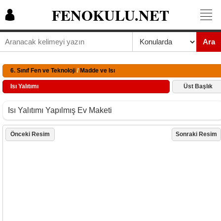
FENOKULU.NET
Ara
6. Sınıf Fen ve Teknoloji
/
Madde ve Isı
Isı Yalıtımı
Üst Başlık
Isı Yalıtımı Yapılmış Ev Maketi
Önceki Resim
Sonraki Resim