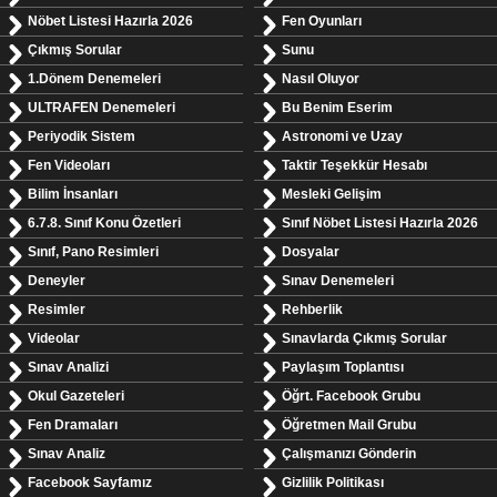
Nöbet Listesi Hazırla 2026
Fen Oyunları
Çıkmış Sorular
Sunu
1.Dönem Denemeleri
Nasıl Oluyor
ULTRAFEN Denemeleri
Bu Benim Eserim
Periyodik Sistem
Astronomi ve Uzay
Fen Videoları
Taktir Teşekkür Hesabı
Bilim İnsanları
Mesleki Gelişim
6.7.8. Sınıf Konu Özetleri
Sınıf Nöbet Listesi Hazırla 2026
Sınıf, Pano Resimleri
Dosyalar
Deneyler
Sınav Denemeleri
Resimler
Rehberlik
Videolar
Sınavlarda Çıkmış Sorular
Sınav Analizi
Paylaşım Toplantısı
Okul Gazeteleri
Öğrt. Facebook Grubu
Fen Dramaları
Öğretmen Mail Grubu
Sınav Analiz
Çalışmanızı Gönderin
Facebook Sayfamız
Gizlilik Politikası