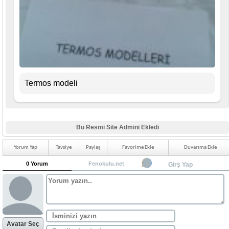
Termos modeli
Bu Resmi Site Admini Ekledi
Yorum Yap
Tavsiye
Paylaş
Favorime Ekle
Duvarıma Ekle
0 Yorum
Fenokulu.net
Girş Yap
Avatar Seç