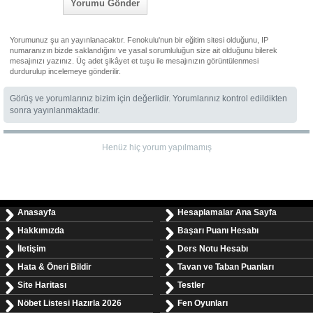
Yorumu Gönder
Yorumunuz şu an yayınlanacaktır. Fenokulu'nun bir eğitim sitesi olduğunu, IP
numaranızın bizde saklandığını ve yasal sorumluluğun size ait olduğunu bilerek
mesajınızı yazınız. Üç adet şikâyet et tuşu ile mesajınızın görüntülenmesi
durdurulup incelemeye gönderilir.
Görüş ve yorumlarınız bizim için değerlidir. Yorumlarınız kontrol edildikten
sonra yayınlanmaktadır.
Henüz hiç yorum yapılmamış
Anasayfa
Hesaplamalar Ana Sayfa
Hakkımızda
Başarı Puanı Hesabı
İletişim
Ders Notu Hesabı
Hata & Öneri Bildir
Tavan ve Taban Puanları
Site Haritası
Testler
Nöbet Listesi Hazırla 2026
Fen Oyunları