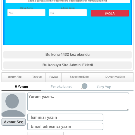
Bu konu 4432 kez okundu
Bu konuyu Site Admini Ekledi
Yorum Yap
Tavsiye
Paylaş
Favorime Ekle
Duvarıma Ekle
0 Yorum
Fenokulu.net
Girş Yap
Avatar Seç