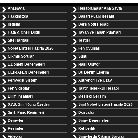
Anasayfa
Hesaplamalar Ana Sayfa
Hakkımızda
Başarı Puanı Hesabı
İletişim
Ders Notu Hesabı
Hata & Öneri Bildir
Tavan ve Taban Puanları
Site Haritası
Testler
Nöbet Listesi Hazırla 2026
Fen Oyunları
Çıkmış Sorular
Sunu
1.Dönem Denemeleri
Nasıl Oluyor
ULTRAFEN Denemeleri
Bu Benim Eserim
Periyodik Sistem
Astronomi ve Uzay
Fen Videoları
Taktir Teşekkür Hesabı
Bilim İnsanları
Mesleki Gelişim
6.7.8. Sınıf Konu Özetleri
Sınıf Nöbet Listesi Hazırla 2026
Sınıf, Pano Resimleri
Dosyalar
Deneyler
Sınav Denemeleri
Resimler
Rehberlik
Videolar
Sınavlarda Çıkmış Sorular