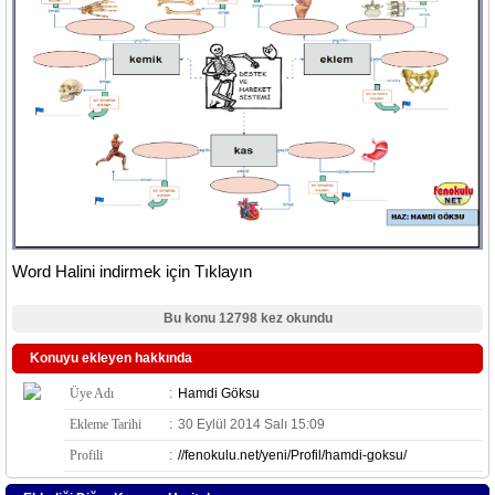
Word Halini indirmek için Tıklayın
Bu konu 12798 kez okundu
Konuyu ekleyen hakkında
Üye Adı
:
Hamdi Göksu
Ekleme Tarihi
:
30 Eylül 2014 Salı 15:09
Profili
:
//fenokulu.net/yeni/Profil/hamdi-goksu/