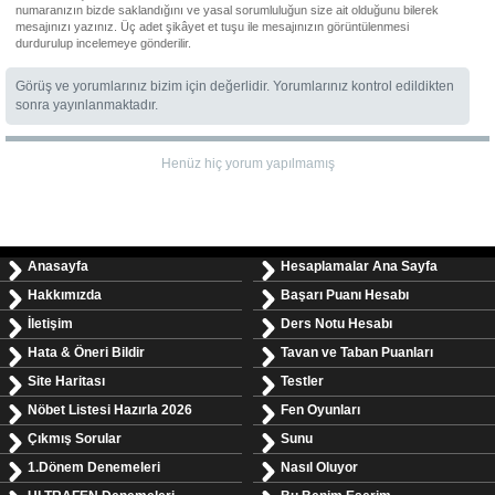
numaranızın bizde saklandığını ve yasal sorumluluğun size ait olduğunu bilerek
mesajınızı yazınız. Üç adet şikâyet et tuşu ile mesajınızın görüntülenmesi
durdurulup incelemeye gönderilir.
Görüş ve yorumlarınız bizim için değerlidir. Yorumlarınız kontrol edildikten
sonra yayınlanmaktadır.
Henüz hiç yorum yapılmamış
Anasayfa
Hesaplamalar Ana Sayfa
Hakkımızda
Başarı Puanı Hesabı
İletişim
Ders Notu Hesabı
Hata & Öneri Bildir
Tavan ve Taban Puanları
Site Haritası
Testler
Nöbet Listesi Hazırla 2026
Fen Oyunları
Çıkmış Sorular
Sunu
1.Dönem Denemeleri
Nasıl Oluyor