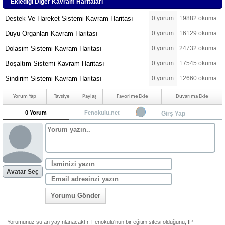
Eklediği Diğer Kavram Haritaları
Destek Ve Hareket Sistemi Kavram Haritası
0 yorum
19882 okuma
Duyu Organları Kavram Haritası
0 yorum
16129 okuma
Dolasim Sistemi Kavram Haritası
0 yorum
24732 okuma
Boşaltım Sistemi Kavram Haritası
0 yorum
17545 okuma
Sindirim Sistemi Kavram Haritası
0 yorum
12660 okuma
Yorum Yap
Tavsiye
Paylaş
Favorime Ekle
Duvarıma Ekle
0 Yorum
Fenokulu.net
Girş Yap
Avatar Seç
Yorumu Gönder
Yorumunuz şu an yayınlanacaktır. Fenokulu'nun bir eğitim sitesi olduğunu, IP