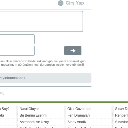
Girş Yap
ğunu, IP numaranızın bizde saklandığını ve yasal sorumluluğun
le mesajınızın görüntülenmesi durdurulup incelemeye gönderilir.
 yayınlanmaktadır.
mış
a Sayfa
Nasıl Oluyor
Okul Gazeteleri
Sınav D
abı
Bu Benim Eserim
Fen Dramaları
Rehberl
Astronomi ve Uzay
Sınav Analiz
Sınavla