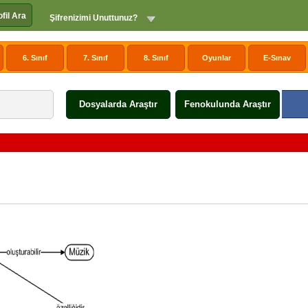
ofil Ara
Şifrenizimi Unuttunuz?
6. Sınıf
7. Sınıf
8. Sınıf
Oyunlar
E-Sınav
Dosyalarda Araştır
Fenokulunda Araştır