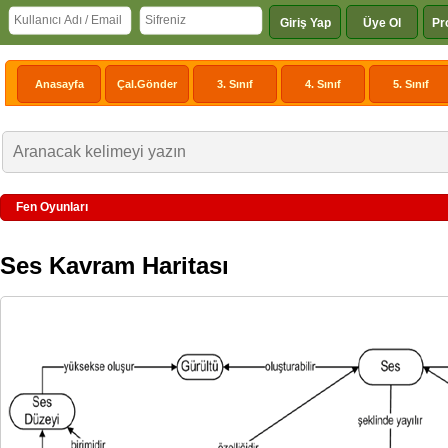
Giriş Yap
Üye Ol
Pr
Anasayfa
Çal.Gönder
3. Sınıf
4. Sınıf
5. Sınıf
Fen Oyunları
Ses Kavram Haritası