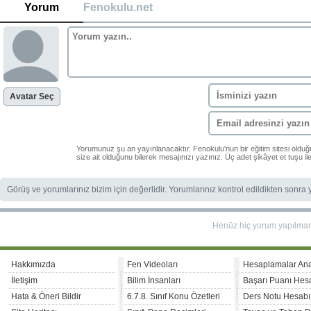
Yorum
Fenokulu.net
Avatar Seç
Yorumunuz şu an yayınlanacaktır. Fenokulu'nun bir eğitim sitesi oldu
size ait olduğunu bilerek mesajınızı yazınız. Üç adet şikâyet et tuşu i
Görüş ve yorumlarınız bizim için değerlidir. Yorumlarınız kontrol edildikten sonra
Henüz hiç yorum yapılma
Hakkımızda
Fen Videoları
Hesaplamalar An
İletişim
Bilim İnsanları
Başarı Puanı Hes
Hata & Öneri Bildir
6.7.8. Sınıf Konu Özetleri
Ders Notu Hesabı