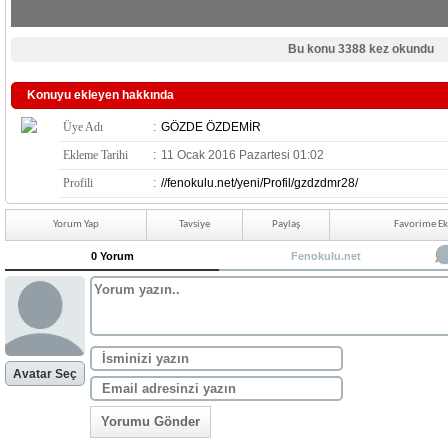
Bu konu 3388 kez okundu
Konuyu ekleyen hakkında
Üye Adı
:
GÖZDE ÖZDEMİR
Ekleme Tarihi
:
11 Ocak 2016 Pazartesi 01:02
Profili
:
//fenokulu.net/yeni/Profil/gzdzdmr28/
Yorum Yap
Tavsiye
Paylaş
Favorime Ek
0 Yorum
Fenokulu.net
Avatar Seç
Yorumu Gönder