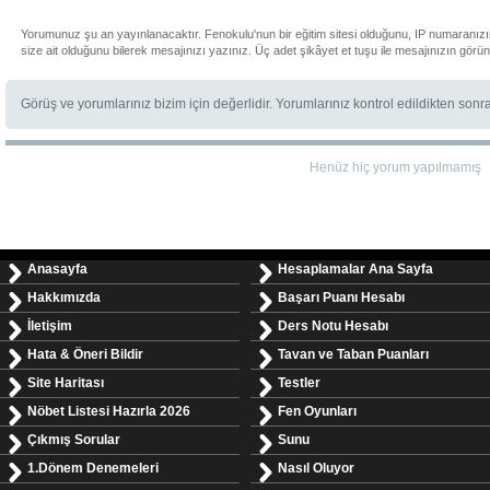
Yorumunuz şu an yayınlanacaktır. Fenokulu'nun bir eğitim sitesi olduğunu, IP numaranız
size ait olduğunu bilerek mesajınızı yazınız. Üç adet şikâyet et tuşu ile mesajınızın görü
Görüş ve yorumlarınız bizim için değerlidir. Yorumlarınız kontrol edildikten sonr
Henüz hiç yorum yapılmamış
Anasayfa
Hesaplamalar Ana Sayfa
Hakkımızda
Başarı Puanı Hesabı
İletişim
Ders Notu Hesabı
Hata & Öneri Bildir
Tavan ve Taban Puanları
Site Haritası
Testler
Nöbet Listesi Hazırla 2026
Fen Oyunları
Çıkmış Sorular
Sunu
1.Dönem Denemeleri
Nasıl Oluyor