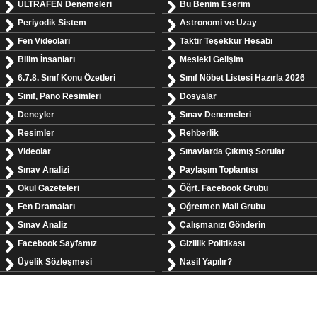
ULTRAFEN Denemeleri
Bu Benim Eserim
Periyodik Sistem
Astronomi ve Uzay
Fen Videoları
Taktir Teşekkür Hesabı
Bilim İnsanları
Mesleki Gelişim
6.7.8. Sınıf Konu Özetleri
Sınıf Nöbet Listesi Hazırla 2026
Sınıf, Pano Resimleri
Dosyalar
Deneyler
Sınav Denemeleri
Resimler
Rehberlik
Videolar
Sınavlarda Çıkmış Sorular
Sınav Analizi
Paylaşım Toplantısı
Okul Gazeteleri
Öğrt. Facebook Grubu
Fen Dramaları
Öğretmen Mail Grubu
Sınav Analiz
Çalışmanızı Gönderin
Facebook Sayfamız
Gizlilik Politikası
Üyelik Sözleşmesi
Nasil Yapılır?