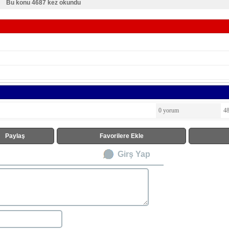
Bu konu 4687 kez okundu
0 yorum
4
Paylaş
Favorilere Ekle
Girş Yap