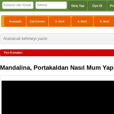
Giriş Yap
Üye Ol
Pr
Anasayfa
Çal.Gönder
3. Sınıf
4. Sınıf
5. Sınıf
Fen Konuları
Mandalina, Portakaldan Nasıl Mum Yapı