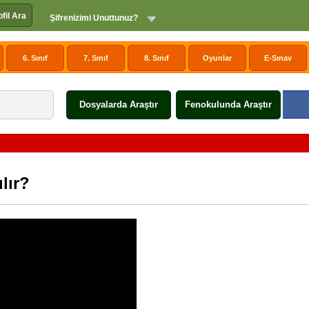
ofil Ara
Şifrenizimi Unuttunuz?
6. Sınıf
7. Sınıf
8. Sınıf
Oyunlar
E-Sınav
Dosyalarda Araştır
Fenokulunda Araştır
lır?