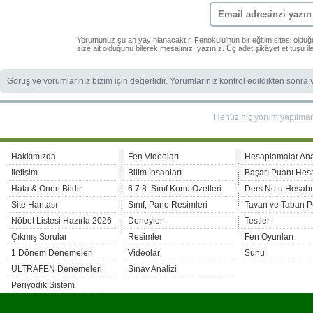
Yorumunuz şu an yayınlanacaktır. Fenokulu'nun bir eğitim sitesi oldu
size ait olduğunu bilerek mesajınızı yazınız. Üç adet şikâyet et tuşu i
Görüş ve yorumlarınız bizim için değerlidir. Yorumlarınız kontrol edildikten sonra
Henüz hiç yorum yapılma
Hakkımızda
Fen Videoları
Hesaplamalar An
İletişim
Bilim İnsanları
Başarı Puanı Hes
Hata & Öneri Bildir
6.7.8. Sınıf Konu Özetleri
Ders Notu Hesabı
Site Haritası
Sınıf, Pano Resimleri
Tavan ve Taban P
Nöbet Listesi Hazırla 2026
Deneyler
Testler
Çıkmış Sorular
Resimler
Fen Oyunları
1.Dönem Denemeleri
Videolar
Sunu
ULTRAFEN Denemeleri
Sınav Analizi
Periyodik Sistem