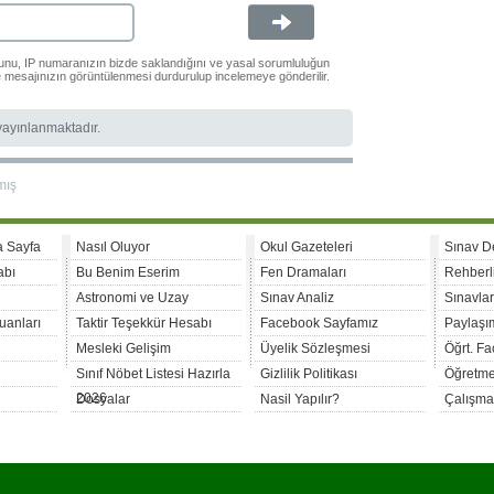
ğunu, IP numaranızın bizde saklandığını ve yasal sorumluluğun
le mesajınızın görüntülenmesi durdurulup incelemeye gönderilir.
 yayınlanmaktadır.
mış
a Sayfa
Nasıl Oluyor
Okul Gazeteleri
Sınav D
abı
Bu Benim Eserim
Fen Dramaları
Rehberl
Astronomi ve Uzay
Sınav Analiz
Sınavla
uanları
Taktir Teşekkür Hesabı
Facebook Sayfamız
Paylaşım
Mesleki Gelişim
Üyelik Sözleşmesi
Öğrt. F
Sınıf Nöbet Listesi Hazırla
Gizlilik Politikası
Öğretme
2026
Dosyalar
Nasil Yapılır?
Çalışma