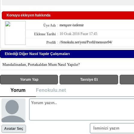
Konuyu ekleyen hakkında
:
menşure özdemir
Üye Adı
:
10 Ocak 2016 Pazar 17:45
Ekleme Tarihi
:
//fenokulu.net/yeni/Profil/mensure94/
Profili
Eklediği Diğer Nasıl Yapılır Çalışmaları
Mandalinadan, Portakaldan Mum Nasıl Yapılır?
Yorum Yap
Tavsiye Et
Yorum
Fenokulu.net
Avatar Seç