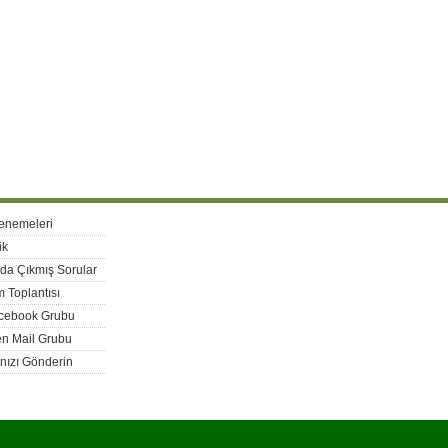
enemeleri
ik
rda Çıkmış Sorular
 Toplantısı
acebook Grubu
n Mail Grubu
nızı Gönderin