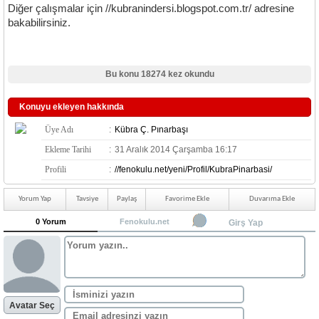
Diğer çalışmalar için //kubranindersi.blogspot.com.tr/ adresine
bakabilirsiniz.
Bu konu 18274 kez okundu
Konuyu ekleyen hakkında
Üye Adı
:
Kübra Ç. Pınarbaşı
Ekleme Tarihi
:
31 Aralık 2014 Çarşamba 16:17
Profili
:
//fenokulu.net/yeni/Profil/KubraPinarbasi/
Yorum Yap
Tavsiye
Paylaş
Favorime Ekle
Duvarıma Ekle
0 Yorum
Fenokulu.net
Girş Yap
Avatar Seç