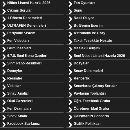
Nöbet Listesi Hazırla 2026
Fen Oyunları
Çıkmış Sorular
Sunu
1.Dönem Denemeleri
Nasıl Oluyor
ULTRAFEN Denemeleri
Bu Benim Eserim
Periyodik Sistem
Astronomi ve Uzay
Fen Videoları
Taktir Teşekkür Hesabı
Bilim İnsanları
Mesleki Gelişim
6.7.8. Sınıf Konu Özetleri
Sınıf Nöbet Listesi Hazırla 2026
Sınıf, Pano Resimleri
Dosyalar
Deneyler
Sınav Denemeleri
Resimler
Rehberlik
Videolar
Sınavlarda Çıkmış Sorular
Sınav Analizi
Paylaşım Toplantısı
Okul Gazeteleri
Öğrt. Facebook Grubu
Fen Dramaları
Öğretmen Mail Grubu
Sınav Analiz
Çalışmanızı Gönderin
Facebook Sayfamız
Gizlilik Politikası