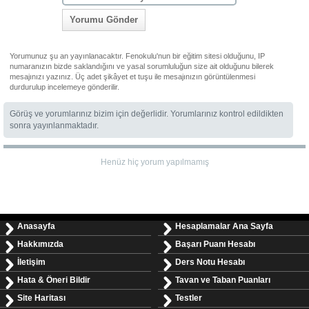
Yorumu Gönder
Yorumunuz şu an yayınlanacaktır. Fenokulu'nun bir eğitim sitesi olduğunu, IP
numaranızın bizde saklandığını ve yasal sorumluluğun size ait olduğunu bilerek
mesajınızı yazınız. Üç adet şikâyet et tuşu ile mesajınızın görüntülenmesi
durdurulup incelemeye gönderilir.
Görüş ve yorumlarınız bizim için değerlidir. Yorumlarınız kontrol edildikten
sonra yayınlanmaktadır.
Henüz hiç yorum yapılmamış
Anasayfa
Hesaplamalar Ana Sayfa
Hakkımızda
Başarı Puanı Hesabı
İletişim
Ders Notu Hesabı
Hata & Öneri Bildir
Tavan ve Taban Puanları
Site Haritası
Testler