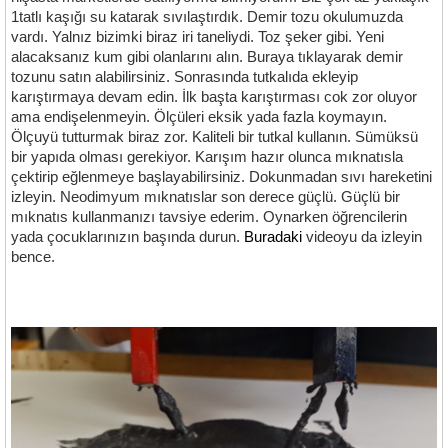
1tatlı kaşığı su katarak sıvılaştırdık. Demir tozu okulumuzda
vardı. Yalnız bizimki biraz iri taneliydi. Toz şeker gibi. Yeni
alacaksanız kum gibi olanlarını alın. Buraya tıklayarak demir
tozunu satın alabilirsiniz. Sonrasında tutkalıda ekleyip
karıştırmaya devam edin. İlk başta karıştırması cok zor oluyor
ama endişelenmeyin. Ölçüleri eksik yada fazla koymayın.
Ölçuyü tutturmak biraz zor. Kaliteli bir tutkal kullanın. Sümüksü
bir yapıda olması gerekiyor. Karışım hazır olunca mıknatısla
çektirip eğlenmeye başlayabilirsiniz. Dokunmadan sıvı hareketini
izleyin. Neodimyum mıknatıslar son derece güçlü. Güçlü bir
mıknatıs kullanmanızı tavsiye ederim. Oynarken öğrencilerin
yada çocuklarınızın başında durun.
Buradaki
videoyu da izleyin
bence.