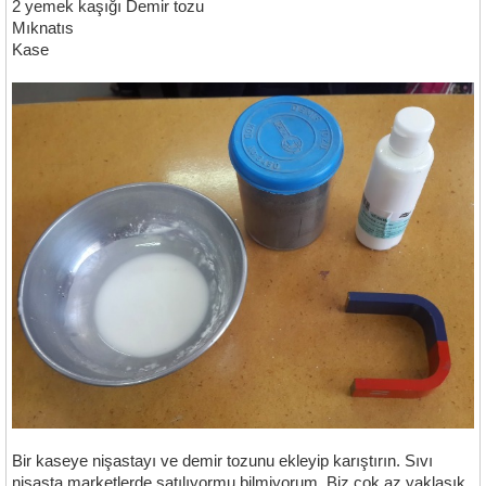
2 yemek kaşığı Demir tozu
Mıknatıs
Kase
Bir kaseye nişastayı ve demir tozunu ekleyip karıştırın. Sıvı
nişasta marketlerde satılıyormu bilmiyorum. Biz çok az yaklaşık