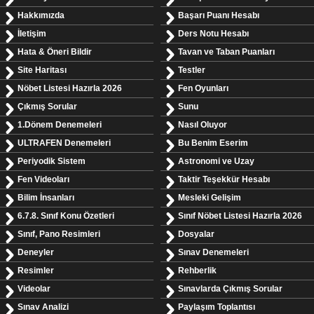
Hakkımızda
Başarı Puanı Hesabı
İletişim
Ders Notu Hesabı
Hata & Öneri Bildir
Tavan ve Taban Puanları
Site Haritası
Testler
Nöbet Listesi Hazırla 2026
Fen Oyunları
Çıkmış Sorular
Sunu
1.Dönem Denemeleri
Nasıl Oluyor
ULTRAFEN Denemeleri
Bu Benim Eserim
Periyodik Sistem
Astronomi ve Uzay
Fen Videoları
Taktir Teşekkür Hesabı
Bilim İnsanları
Mesleki Gelişim
6.7.8. Sınıf Konu Özetleri
Sınıf Nöbet Listesi Hazırla 2026
Sınıf, Pano Resimleri
Dosyalar
Deneyler
Sınav Denemeleri
Resimler
Rehberlik
Videolar
Sınavlarda Çıkmış Sorular
Sınav Analizi
Paylaşım Toplantısı