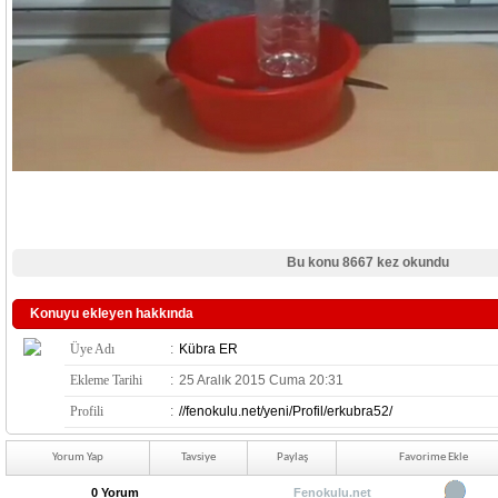
Bu konu 8667 kez okundu
Konuyu ekleyen hakkında
Üye Adı
:
Kübra ER
Ekleme Tarihi
:
25 Aralık 2015 Cuma 20:31
Profili
:
//fenokulu.net/yeni/Profil/erkubra52/
Yorum Yap
Tavsiye
Paylaş
Favorime Ekle
0 Yorum
Fenokulu.net