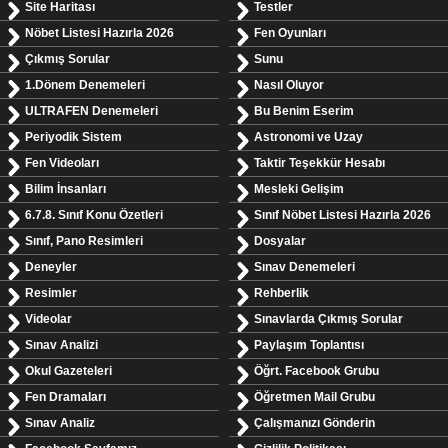
Site Haritası
Testler
Nöbet Listesi Hazırla 2026
Fen Oyunları
Çıkmış Sorular
Sunu
1.Dönem Denemeleri
Nasıl Oluyor
ULTRAFEN Denemeleri
Bu Benim Eserim
Periyodik Sistem
Astronomi ve Uzay
Fen Videoları
Taktir Teşekkür Hesabı
Bilim İnsanları
Mesleki Gelişim
6.7.8. Sınıf Konu Özetleri
Sınıf Nöbet Listesi Hazırla 2026
Sınıf, Pano Resimleri
Dosyalar
Deneyler
Sınav Denemeleri
Resimler
Rehberlik
Videolar
Sınavlarda Çıkmış Sorular
Sınav Analizi
Paylaşım Toplantısı
Okul Gazeteleri
Öğrt. Facebook Grubu
Fen Dramaları
Öğretmen Mail Grubu
Sınav Analiz
Çalışmanızı Gönderin