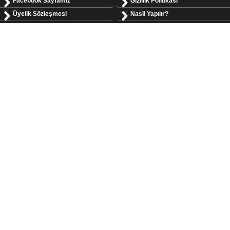
Facebook Sayfamız
Gizlilik Politikası
Üyelik Sözleşmesi
Nasil Yapılır?