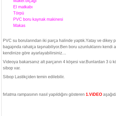
Maket bıçağı
El matkabı
Törpü
PVC boru kaynak makinesi
Makas
PVC su borularından iki parça halinde yaptık.Yatay ve dikey pa
bagajında rahatça taşınabiliyor.Ben boru uzunluklarını kendi 
kendinize göre ayarlayabilirsiniz…
Videoya bakarsanız alt parçanın 4 köşesi var.Bunlardan 3 ü kör
sibop var.
Sibop Lastikçiden temin edilebilir.
fırlatma rampasının nasıl yapıldığını gösteren
1.ViDEO
aşağıd