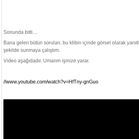
Sonunda bitti…
Bana gelen bütün soruları, bu klibin içinde görsel olarak yanı
şekilde sunmaya çalıştım.
Video aşağıdadır. Umarım işinize yarar.
//www.youtube.com/watch?v=HfTny-gnGuo