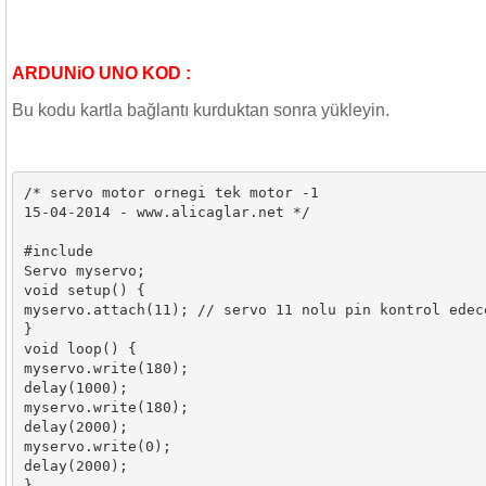
ARDUNiO UNO KOD :
Bu kodu kartla bağlantı kurduktan sonra yükleyin.
/* servo motor ornegi tek motor -1

15-04-2014 - www.alicaglar.net */

#include 
Servo myservo;

void setup() {

myservo.attach(11); // servo 11 nolu pin kontrol edece
}

void loop() {

myservo.write(180);

delay(1000);

myservo.write(180);

delay(2000);

myservo.write(0);

delay(2000);

}