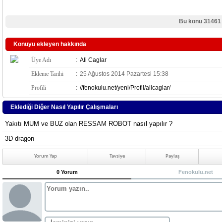
Bu konu 31461
Konuyu ekleyen hakkında
Üye Adı
:
Ali Caglar
Ekleme Tarihi
:
25 Ağustos 2014 Pazartesi 15:38
Profili
:
//fenokulu.net/yeni/Profil/alicaglar/
Eklediği Diğer Nasıl Yapılır Çalışmaları
Yakıtı MUM ve BUZ olan RESSAM ROBOT nasıl yapılır ?
3D dragon
Yorum Yap
Tavsiye
Paylaş
0 Yorum
Fenokulu.net