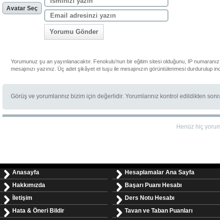
Avatar Seç
Yorumu Gönder
Yorumunuz şu an yayınlanacaktır. Fenokulu'nun bir eğitim sitesi olduğunu, IP numaranızı
mesajınızı yazınız. Üç adet şikâyet et tuşu ile mesajınızın görüntülenmesi durdurulup in
Görüş ve yorumlarınız bizim için değerlidir. Yorumlarınız kontrol edildikten son
Henüz hiç yoru
Anasayfa
Hesaplamalar Ana Sayfa
Hakkımızda
Başarı Puanı Hesabı
İletişim
Ders Notu Hesabı
Hata & Öneri Bildir
Tavan ve Taban Puanları