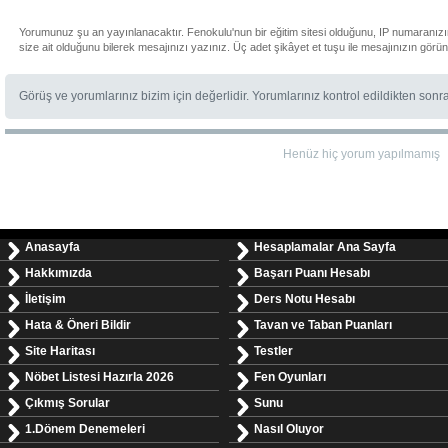
Yorumunuz şu an yayınlanacaktır. Fenokulu'nun bir eğitim sitesi olduğunu, IP numaranız
size ait olduğunu bilerek mesajınızı yazınız. Üç adet şikâyet et tuşu ile mesajınızın görü
Görüş ve yorumlarınız bizim için değerlidir. Yorumlarınız kontrol edildikten sonr
Henüz hiç yorum yapılmamış
Anasayfa
Hesaplamalar Ana Sayfa
Hakkımızda
Başarı Puanı Hesabı
İletişim
Ders Notu Hesabı
Hata & Öneri Bildir
Tavan ve Taban Puanları
Site Haritası
Testler
Nöbet Listesi Hazırla 2026
Fen Oyunları
Çıkmış Sorular
Sunu
1.Dönem Denemeleri
Nasıl Oluyor