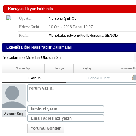
Konuyu ekleyen hakkında
Üye Adı
:
Nursena ŞENOL
Ekleme Tarihi
:
10 Ocak 2016 Pazar 19:07
Profili
:
//fenokulu.net/yeni/Profil/Nursena-SENOL/
Eklediği Diğer Nasıl Yapılır Çalışmaları
Yerçekimine Meydan Okuyan Su
Yorum Yap
Tavsiye
Paylaş
Favorime Ek
0 Yorum
Fenokulu.net
Avatar Seç
Yorumu Gönder