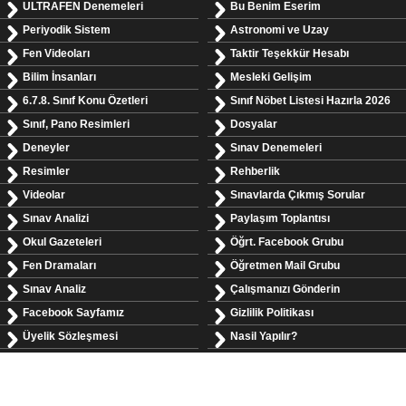
ULTRAFEN Denemeleri
Bu Benim Eserim
Periyodik Sistem
Astronomi ve Uzay
Fen Videoları
Taktir Teşekkür Hesabı
Bilim İnsanları
Mesleki Gelişim
6.7.8. Sınıf Konu Özetleri
Sınıf Nöbet Listesi Hazırla 2026
Sınıf, Pano Resimleri
Dosyalar
Deneyler
Sınav Denemeleri
Resimler
Rehberlik
Videolar
Sınavlarda Çıkmış Sorular
Sınav Analizi
Paylaşım Toplantısı
Okul Gazeteleri
Öğrt. Facebook Grubu
Fen Dramaları
Öğretmen Mail Grubu
Sınav Analiz
Çalışmanızı Gönderin
Facebook Sayfamız
Gizlilik Politikası
Üyelik Sözleşmesi
Nasil Yapılır?