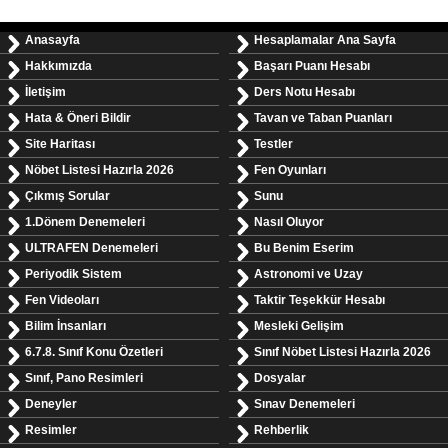
Anasayfa
Hesaplamalar Ana Sayfa
Hakkımızda
Başarı Puanı Hesabı
İletişim
Ders Notu Hesabı
Hata & Öneri Bildir
Tavan ve Taban Puanları
Site Haritası
Testler
Nöbet Listesi Hazırla 2026
Fen Oyunları
Çıkmış Sorular
Sunu
1.Dönem Denemeleri
Nasıl Oluyor
ULTRAFEN Denemeleri
Bu Benim Eserim
Periyodik Sistem
Astronomi ve Uzay
Fen Videoları
Taktir Teşekkür Hesabı
Bilim İnsanları
Mesleki Gelişim
6.7.8. Sınıf Konu Özetleri
Sınıf Nöbet Listesi Hazırla 2026
Sınıf, Pano Resimleri
Dosyalar
Deneyler
Sınav Denemeleri
Resimler
Rehberlik