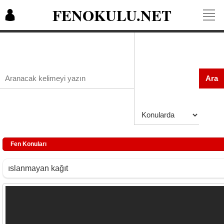
FENOKULU.NET
Ara
Fen Konuları
ıslanmayan kağıt