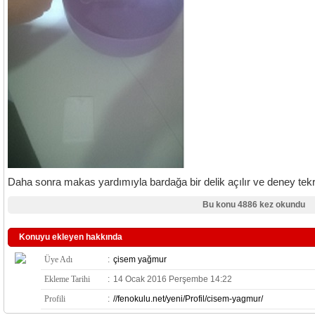
Daha sonra makas yardımıyla bardağa bir delik açılır ve deney tekr
Bu konu 4886 kez okundu
Konuyu ekleyen hakkında
Üye Adı
:
çisem yağmur
Ekleme Tarihi
:
14 Ocak 2016 Perşembe 14:22
Profili
:
//fenokulu.net/yeni/Profil/cisem-yagmur/