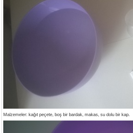
Malzemeler: kağıt peçete, boş bir bardak, makas, su dolu bir kap.