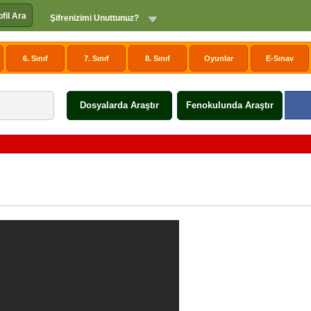
ofil Ara
Şifrenizimi Unuttunuz?
6. Sınıf
7. Sınıf
8. Sınıf
Oyunlar
E-Sınav
Dosyalarda Araştır
Fenokulunda Araştır