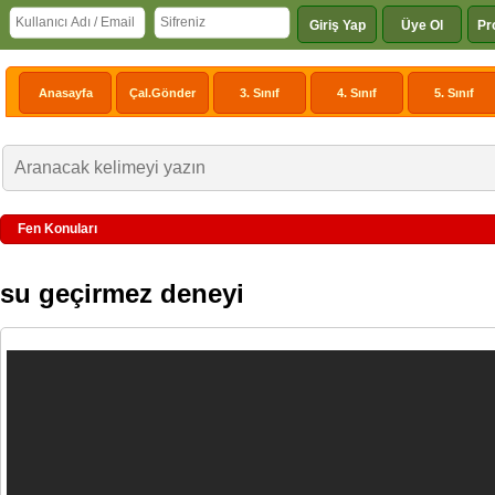
Giriş Yap
Üye Ol
Pr
Anasayfa
Çal.Gönder
3. Sınıf
4. Sınıf
5. Sınıf
Fen Konuları
su geçirmez deneyi