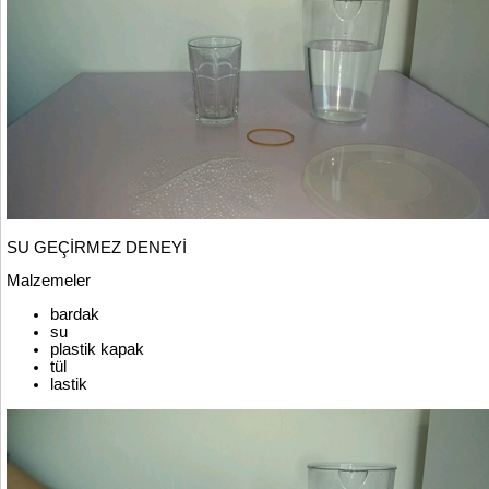
SU GEÇİRMEZ DENEYİ
Malzemeler
bardak
su
plastik kapak
tül
lastik