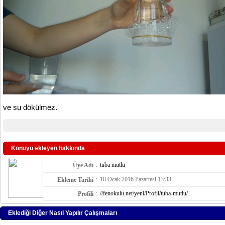
ve su dökülmez.
Konuyu ekleyen hakkında
:
tuba mutlu
Üye Adı
:
18 Ocak 2016 Pazartesi 13:33
Ekleme Tarihi
:
//fenokulu.net/yeni/Profil/tuba-mutlu/
Profili
Eklediği Diğer Nasıl Yapılır Çalışmaları