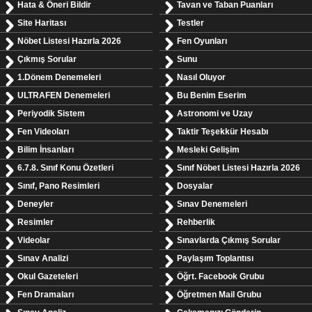
Hata & Öneri Bildir
Tavan ve Taban Puanları
Site Haritası
Testler
Nöbet Listesi Hazırla 2026
Fen Oyunları
Çıkmış Sorular
Sunu
1.Dönem Denemeleri
Nasıl Oluyor
ULTRAFEN Denemeleri
Bu Benim Eserim
Periyodik Sistem
Astronomi ve Uzay
Fen Videoları
Taktir Teşekkür Hesabı
Bilim İnsanları
Mesleki Gelişim
6.7.8. Sınıf Konu Özetleri
Sınıf Nöbet Listesi Hazırla 2026
Sınıf, Pano Resimleri
Dosyalar
Deneyler
Sınav Denemeleri
Resimler
Rehberlik
Videolar
Sınavlarda Çıkmış Sorular
Sınav Analizi
Paylaşım Toplantısı
Okul Gazeteleri
Öğrt. Facebook Grubu
Fen Dramaları
Öğretmen Mail Grubu