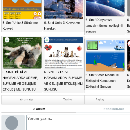
6. Sınıf Dünyamızı
6.
5. Sınıf Ünite 3 Sürtünme
6. Sınıf Ünite 3 Kuvvet ve
tanıyalım ünitesi etkileşimli
İl
Kuvveti
Hareket
sunusu
S
6. SINIF BİTKİ VE
6. SINIF BİTKİ VE
6. Sınıf Sesin Madde İle
6.
HAYVANLARDA ÜREME,
HAYVANLARDA, BÜYÜME
Etkileşimi Konusunun
Ko
BÜYÜME VE GELİŞME
VE GELİŞME ETKİLEŞİMLİ
Etkileşimli Sunusu
S
ETKİLEŞİMLİ SUNUSU
SUNUSU
Yorum Yap
Tavsiye
Paylaş
0 Yorum
Fenokulu.net