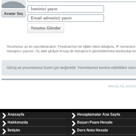
Avatar Seç
Yorumu Gönder
Yorumunuz şu an yayınlanacaktır. Fenokulu'nun bir eğitim sitesi olduğunu, IP numaranızı
mesajınızı yazınız. Üç adet şikâyet et tuşu ile mesajınızın görüntülenmesi durdurulup in
Görüş ve yorumlarınız bizim için değerlidir. Yorumlarınız kontrol edildikten son
Henüz hiç yorum
Anasayfa
Hesaplamalar Ana Sayfa
Hakkımızda
Başarı Puanı Hesabı
İletişim
Ders Notu Hesabı