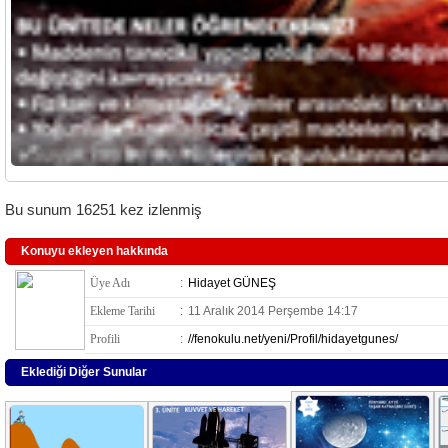
Bu sunum 16251 kez izlenmiş
Konuyu ekleyen hakkında
Üye Adı
:
Hidayet GÜNEŞ
Ekleme Tarihi
:
11 Aralık 2014 Perşembe 14:17
Profili
:
//fenokulu.net/yeni/Profil/hidayetgunes/
Eklediği Diğer Sunular