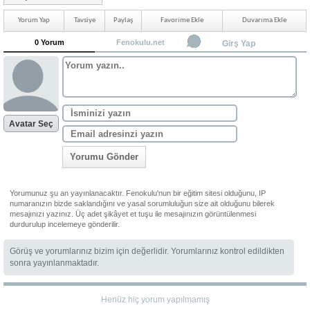
Yorum Yap
Tavsiye
Paylaş
Favorime Ekle
Duvarıma Ekle
0 Yorum
Fenokulu.net
Girş Yap
Avatar Seç
Yorumu Gönder
Yorumunuz şu an yayınlanacaktır. Fenokulu'nun bir eğitim sitesi olduğunu, IP
numaranızın bizde saklandığını ve yasal sorumluluğun size ait olduğunu bilerek
mesajınızı yazınız. Üç adet şikâyet et tuşu ile mesajınızın görüntülenmesi
durdurulup incelemeye gönderilir.
Görüş ve yorumlarınız bizim için değerlidir. Yorumlarınız kontrol edildikten
sonra yayınlanmaktadır.
Henüz hiç yorum yapılmamış