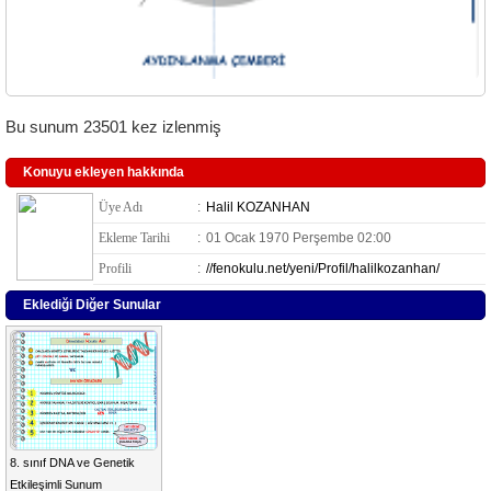
Bu sunum 23501 kez izlenmiş
Konuyu ekleyen hakkında
Üye Adı
:
Halil KOZANHAN
Ekleme Tarihi
:
01 Ocak 1970 Perşembe 02:00
Profili
:
//fenokulu.net/yeni/Profil/halilkozanhan/
Eklediği Diğer Sunular
8. sınıf DNA ve Genetik
Etkileşimli Sunum