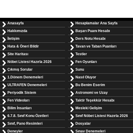
Anasayfa
Hesaplamalar Ana Sayfa
Hakkımızda
Başarı Puanı Hesabı
İletişim
Ders Notu Hesabı
Hata & Öneri Bildir
Tavan ve Taban Puanları
Site Haritası
Testler
Nöbet Listesi Hazırla 2026
Fen Oyunları
Çıkmış Sorular
Sunu
1.Dönem Denemeleri
Nasıl Oluyor
ULTRAFEN Denemeleri
Bu Benim Eserim
Periyodik Sistem
Astronomi ve Uzay
Fen Videoları
Taktir Teşekkür Hesabı
Bilim İnsanları
Mesleki Gelişim
6.7.8. Sınıf Konu Özetleri
Sınıf Nöbet Listesi Hazırla 2026
Sınıf, Pano Resimleri
Dosyalar
Deneyler
Sınav Denemeleri