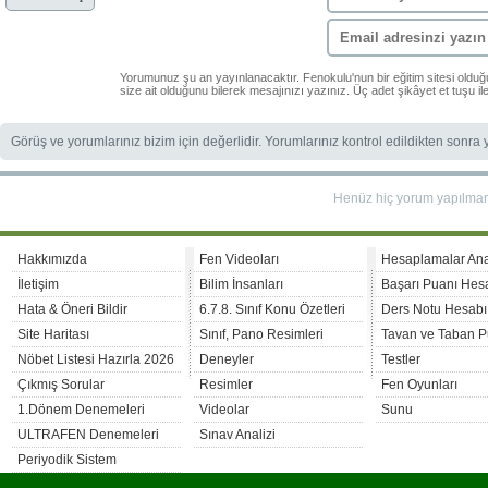
Yorumunuz şu an yayınlanacaktır. Fenokulu'nun bir eğitim sitesi oldu
size ait olduğunu bilerek mesajınızı yazınız. Üç adet şikâyet et tuşu i
Görüş ve yorumlarınız bizim için değerlidir. Yorumlarınız kontrol edildikten sonra
Henüz hiç yorum yapılma
Hakkımızda
Fen Videoları
Hesaplamalar An
İletişim
Bilim İnsanları
Başarı Puanı Hes
Hata & Öneri Bildir
6.7.8. Sınıf Konu Özetleri
Ders Notu Hesabı
Site Haritası
Sınıf, Pano Resimleri
Tavan ve Taban P
Nöbet Listesi Hazırla 2026
Deneyler
Testler
Çıkmış Sorular
Resimler
Fen Oyunları
1.Dönem Denemeleri
Videolar
Sunu
ULTRAFEN Denemeleri
Sınav Analizi
Periyodik Sistem