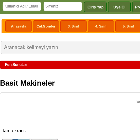
Giriş Yap
Üye Ol
Pr
Anasayfa
Çal.Gönder
3. Sınıf
4. Sınıf
5. Sınıf
Fen Sunuları
Basit Makineler
Yo
Tam ekran .