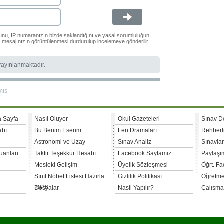
ğunu, IP numaranızın bizde saklandığını ve yasal sorumluluğun
le mesajınızın görüntülenmesi durdurulup incelemeye gönderilir.
 yayınlanmaktadır.
mış
a Sayfa
Nasıl Oluyor
Okul Gazeteleri
Sınav D
abı
Bu Benim Eserim
Fen Dramaları
Rehberl
Astronomi ve Uzay
Sınav Analiz
Sınavla
uanları
Taktir Teşekkür Hesabı
Facebook Sayfamız
Paylaşım
Mesleki Gelişim
Üyelik Sözleşmesi
Öğrt. F
Sınıf Nöbet Listesi Hazırla
Gizlilik Politikası
Öğretme
2026
Dosyalar
Nasil Yapılır?
Çalışma