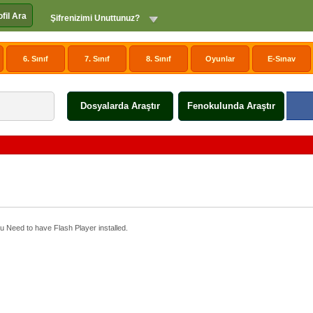
ofil Ara
Şifrenizimi Unuttunuz?
6. Sınıf
7. Sınıf
8. Sınıf
Oyunlar
E-Sınav
Dosyalarda Araştır
Fenokulunda Araştır
u Need to have Flash Player installed.