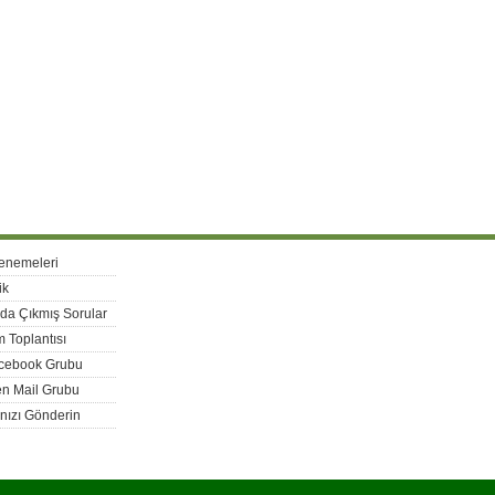
enemeleri
ik
rda Çıkmış Sorular
 Toplantısı
acebook Grubu
n Mail Grubu
nızı Gönderin