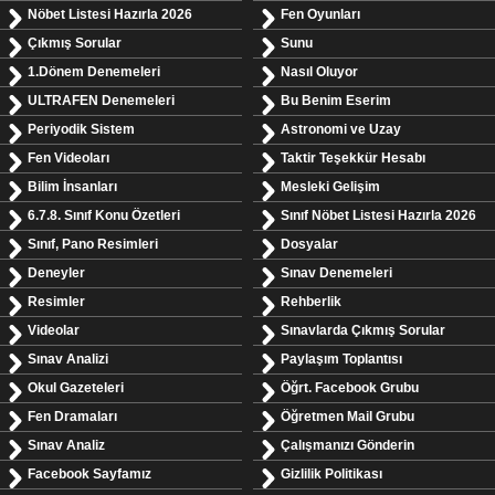
Nöbet Listesi Hazırla 2026
Fen Oyunları
Çıkmış Sorular
Sunu
1.Dönem Denemeleri
Nasıl Oluyor
ULTRAFEN Denemeleri
Bu Benim Eserim
Periyodik Sistem
Astronomi ve Uzay
Fen Videoları
Taktir Teşekkür Hesabı
Bilim İnsanları
Mesleki Gelişim
6.7.8. Sınıf Konu Özetleri
Sınıf Nöbet Listesi Hazırla 2026
Sınıf, Pano Resimleri
Dosyalar
Deneyler
Sınav Denemeleri
Resimler
Rehberlik
Videolar
Sınavlarda Çıkmış Sorular
Sınav Analizi
Paylaşım Toplantısı
Okul Gazeteleri
Öğrt. Facebook Grubu
Fen Dramaları
Öğretmen Mail Grubu
Sınav Analiz
Çalışmanızı Gönderin
Facebook Sayfamız
Gizlilik Politikası