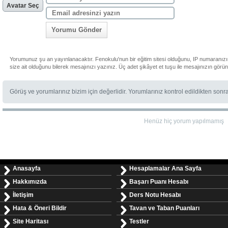
Avatar Seç
Yorumu Gönder
Yorumunuz şu an yayınlanacaktır. Fenokulu'nun bir eğitim sitesi olduğunu, IP numaranız
size ait olduğunu bilerek mesajınızı yazınız. Üç adet şikâyet et tuşu ile mesajınızın görü
Görüş ve yorumlarınız bizim için değerlidir. Yorumlarınız kontrol edildikten sonr
Henüz hiç yorum yapılmamış
Anasayfa
Hesaplamalar Ana Sayfa
Hakkımızda
Başarı Puanı Hesabı
İletişim
Ders Notu Hesabı
Hata & Öneri Bildir
Tavan ve Taban Puanları
Site Haritası
Testler