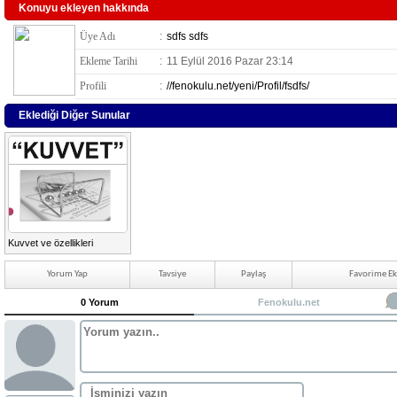
Konuyu ekleyen hakkında
Üye Adı
:
sdfs sdfs
Ekleme Tarihi
:
11 Eylül 2016 Pazar 23:14
Profili
:
//fenokulu.net/yeni/Profil/fsdfs/
Eklediği Diğer Sunular
Kuvvet ve özellikleri
Yorum Yap
Tavsiye
Paylaş
Favorime Ek
0 Yorum
Fenokulu.net