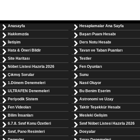
Anasayfa
Hesaplamalar Ana Sayfa
Hakkımızda
Başarı Puanı Hesabı
İletişim
Ders Notu Hesabı
Hata & Öneri Bildir
Tavan ve Taban Puanları
Site Haritası
Testler
Nöbet Listesi Hazırla 2026
Fen Oyunları
Çıkmış Sorular
Sunu
1.Dönem Denemeleri
Nasıl Oluyor
ULTRAFEN Denemeleri
Bu Benim Eserim
Periyodik Sistem
Astronomi ve Uzay
Fen Videoları
Taktir Teşekkür Hesabı
Bilim İnsanları
Mesleki Gelişim
6.7.8. Sınıf Konu Özetleri
Sınıf Nöbet Listesi Hazırla 2026
Sınıf, Pano Resimleri
Dosyalar
Deneyler
Sınav Denemeleri