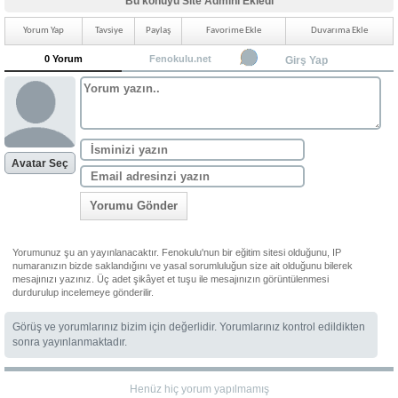
Bu konuyu Site Admini Ekledi
Yorum Yap
Tavsiye
Paylaş
Favorime Ekle
Duvarıma Ekle
0 Yorum
Fenokulu.net
Girş Yap
Avatar Seç
Yorumu Gönder
Yorumunuz şu an yayınlanacaktır. Fenokulu'nun bir eğitim sitesi olduğunu, IP
numaranızın bizde saklandığını ve yasal sorumluluğun size ait olduğunu bilerek
mesajınızı yazınız. Üç adet şikâyet et tuşu ile mesajınızın görüntülenmesi
durdurulup incelemeye gönderilir.
Görüş ve yorumlarınız bizim için değerlidir. Yorumlarınız kontrol edildikten
sonra yayınlanmaktadır.
Henüz hiç yorum yapılmamış