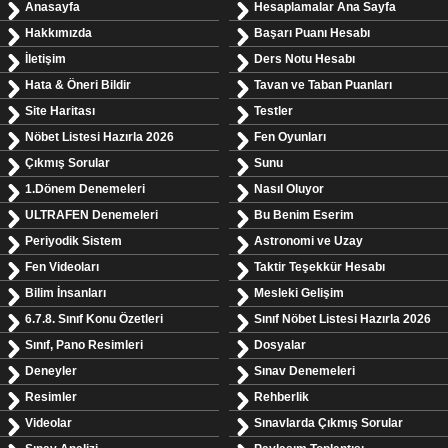
Anasayfa
Hesaplamalar Ana Sayfa
Hakkımızda
Başarı Puanı Hesabı
İletişim
Ders Notu Hesabı
Hata & Öneri Bildir
Tavan ve Taban Puanları
Site Haritası
Testler
Nöbet Listesi Hazırla 2026
Fen Oyunları
Çıkmış Sorular
Sunu
1.Dönem Denemeleri
Nasıl Oluyor
ULTRAFEN Denemeleri
Bu Benim Eserim
Periyodik Sistem
Astronomi ve Uzay
Fen Videoları
Taktir Teşekkür Hesabı
Bilim İnsanları
Mesleki Gelişim
6.7.8. Sınıf Konu Özetleri
Sınıf Nöbet Listesi Hazırla 2026
Sınıf, Pano Resimleri
Dosyalar
Deneyler
Sınav Denemeleri
Resimler
Rehberlik
Videolar
Sınavlarda Çıkmış Sorular