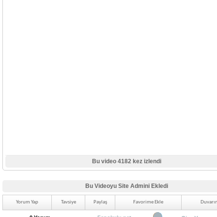
Bu video 4182 kez izlendi
Bu Videoyu Site Admini Ekledi
Yorum Yap
Tavsiye
Paylaş
Favorime Ekle
Duvarım