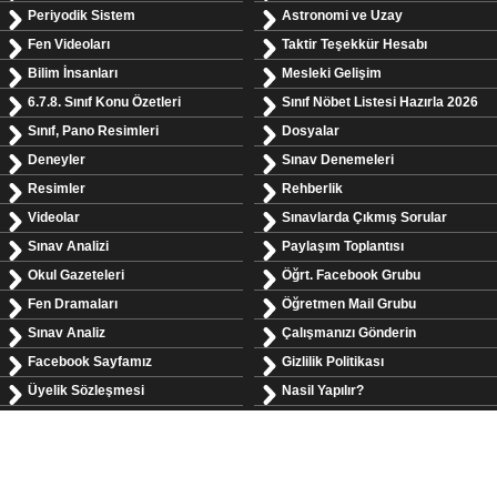
Periyodik Sistem
Astronomi ve Uzay
Fen Videoları
Taktir Teşekkür Hesabı
Bilim İnsanları
Mesleki Gelişim
6.7.8. Sınıf Konu Özetleri
Sınıf Nöbet Listesi Hazırla 2026
Sınıf, Pano Resimleri
Dosyalar
Deneyler
Sınav Denemeleri
Resimler
Rehberlik
Videolar
Sınavlarda Çıkmış Sorular
Sınav Analizi
Paylaşım Toplantısı
Okul Gazeteleri
Öğrt. Facebook Grubu
Fen Dramaları
Öğretmen Mail Grubu
Sınav Analiz
Çalışmanızı Gönderin
Facebook Sayfamız
Gizlilik Politikası
Üyelik Sözleşmesi
Nasil Yapılır?