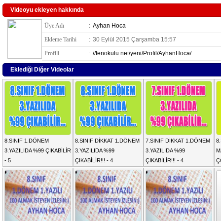
Videoyu ekleyen hakkında
Üye Adı
:
Ayhan Hoca
Ekleme Tarihi
:
30 Eylül 2015 Çarşamba 15:57
Profili
:
//fenokulu.net/yeni/Profil/AyhanHoca/
Eklediği Diğer Videolar
8.SINIF 1.DÖNEM
8.SINIF DİKKAT 1.DÖNEM
7.SINIF DİKKAT 1.DÖNEM
8
3.YAZILIDA %99 ÇIKABİLİR
3.YAZILIDA %99
3.YAZILIDA %99
M
- 5
ÇIKABİLİR!!! - 4
ÇIKABİLİR!!! - 4
Ç