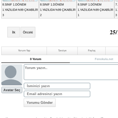
8.SINIF 1.DÖNEM
8.SINIF 1.DÖNEM
8.SINIF 1.DÖNEM
7
1.YAZILIDA %99 ÇIKABİLİR
1.YAZILIDA %99 ÇIKABİLİR
1.YAZILIDA %99 ÇIKABİLİR
1
3
2
1
3
25/
İlk
Önceki
Yorum Yap
Tavsiye
Paylaş
0 Yorum
Fenokulu.net
Avatar Seç
Yorumu Gönder