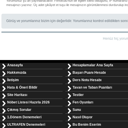
Yorumunuz şu an yayınlanacaktır. Fenokulu'nun bir eğitim sitesi olduğunu, IP numaranızı
mesajınızı yazınız. Üç adet şikâyet et tuşu ile mesajınızın görüntülenmesi durdurulup in
Görüş ve yorumlarınız bizim için değerlidir. Yorumlarınız kontrol edildikten son
Henüz hiç yoru
Anasayfa
Hesaplamalar Ana Sayfa
Hakkımızda
Başarı Puanı Hesabı
İletişim
Ders Notu Hesabı
Hata & Öneri Bildir
Tavan ve Taban Puanları
Site Haritası
Testler
Nöbet Listesi Hazırla 2026
Fen Oyunları
Çıkmış Sorular
Sunu
1.Dönem Denemeleri
Nasıl Oluyor
ULTRAFEN Denemeleri
Bu Benim Eserim