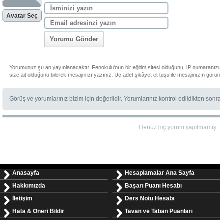
Avatar Seç
Yorumu Gönder
Yorumunuz şu an yayınlanacaktır. Fenokulu'nun bir eğitim sitesi olduğunu, IP numaranız
size ait olduğunu bilerek mesajınızı yazınız. Üç adet şikâyet et tuşu ile mesajınızın görü
Görüş ve yorumlarınız bizim için değerlidir. Yorumlarınız kontrol edildikten sonr
Henüz hiç yorum yapılmamış
Anasayfa
Hesaplamalar Ana Sayfa
Hakkımızda
Başarı Puanı Hesabı
İletişim
Ders Notu Hesabı
Hata & Öneri Bildir
Tavan ve Taban Puanları