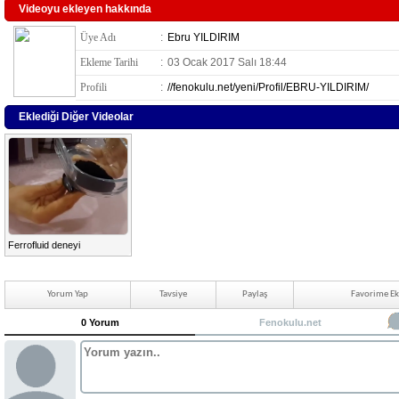
Videoyu ekleyen hakkında
Üye Adı
:
Ebru YILDIRIM
Ekleme Tarihi
:
03 Ocak 2017 Salı 18:44
Profili
:
//fenokulu.net/yeni/Profil/EBRU-YILDIRIM/
Eklediği Diğer Videolar
Ferrofluid deneyi
Yorum Yap
Tavsiye
Paylaş
Favorime Ek
0 Yorum
Fenokulu.net