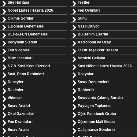
Site Haritası
Testler
Nöbet Listesi Hazırla 2026
Fen Oyunları
Çıkmış Sorular
Sunu
1.Dönem Denemeleri
Nasıl Oluyor
ULTRAFEN Denemeleri
Bu Benim Eserim
Periyodik Sistem
Astronomi ve Uzay
Fen Videoları
Taktir Teşekkür Hesabı
Bilim İnsanları
Mesleki Gelişim
6.7.8. Sınıf Konu Özetleri
Sınıf Nöbet Listesi Hazırla 2026
Sınıf, Pano Resimleri
Dosyalar
Deneyler
Sınav Denemeleri
Resimler
Rehberlik
Videolar
Sınavlarda Çıkmış Sorular
Sınav Analizi
Paylaşım Toplantısı
Okul Gazeteleri
Öğrt. Facebook Grubu
Fen Dramaları
Öğretmen Mail Grubu
Sınav Analiz
Çalışmanızı Gönderin