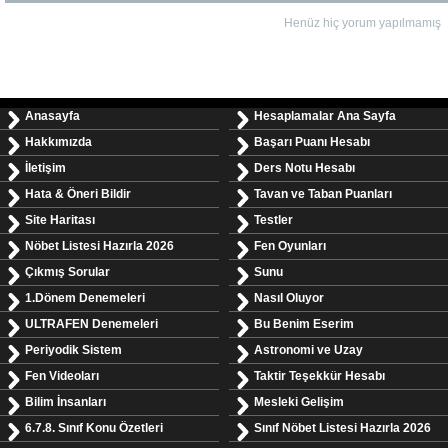
Henüz hiç yorum yapılmamış
Anasayfa
Hesaplamalar Ana Sayfa
Hakkımızda
Başarı Puanı Hesabı
İletişim
Ders Notu Hesabı
Hata & Öneri Bildir
Tavan ve Taban Puanları
Site Haritası
Testler
Nöbet Listesi Hazırla 2026
Fen Oyunları
Çıkmış Sorular
Sunu
1.Dönem Denemeleri
Nasıl Oluyor
ULTRAFEN Denemeleri
Bu Benim Eserim
Periyodik Sistem
Astronomi ve Uzay
Fen Videoları
Taktir Teşekkür Hesabı
Bilim İnsanları
Mesleki Gelişim
6.7.8. Sınıf Konu Özetleri
Sınıf Nöbet Listesi Hazırla 2026