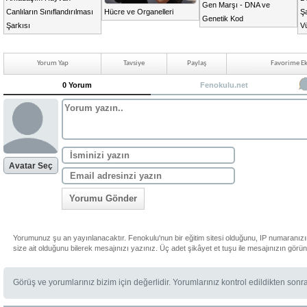
Gen Marşı - DNA ve
Canlıların Sınıflandırılması
Hücre ve Organelleri
Şa
Genetik Kod
Şarkısı
V
Yorum Yap
Tavsiye
Paylaş
Favorime Ek
0 Yorum
Fenokulu.net
Avatar Seç
Yorumu Gönder
Yorumunuz şu an yayınlanacaktır. Fenokulu'nun bir eğitim sitesi olduğunu, IP numaranız
size ait olduğunu bilerek mesajınızı yazınız. Üç adet şikâyet et tuşu ile mesajınızın görü
Görüş ve yorumlarınız bizim için değerlidir. Yorumlarınız kontrol edildikten sonr