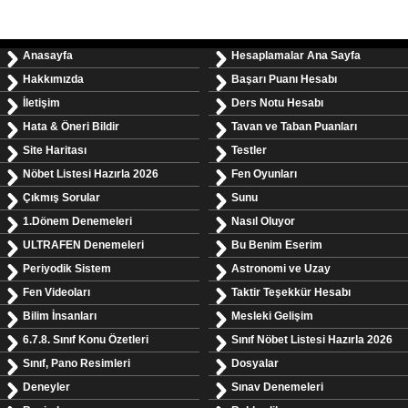
Anasayfa
Hesaplamalar Ana Sayfa
Hakkımızda
Başarı Puanı Hesabı
İletişim
Ders Notu Hesabı
Hata & Öneri Bildir
Tavan ve Taban Puanları
Site Haritası
Testler
Nöbet Listesi Hazırla 2026
Fen Oyunları
Çıkmış Sorular
Sunu
1.Dönem Denemeleri
Nasıl Oluyor
ULTRAFEN Denemeleri
Bu Benim Eserim
Periyodik Sistem
Astronomi ve Uzay
Fen Videoları
Taktir Teşekkür Hesabı
Bilim İnsanları
Mesleki Gelişim
6.7.8. Sınıf Konu Özetleri
Sınıf Nöbet Listesi Hazırla 2026
Sınıf, Pano Resimleri
Dosyalar
Deneyler
Sınav Denemeleri