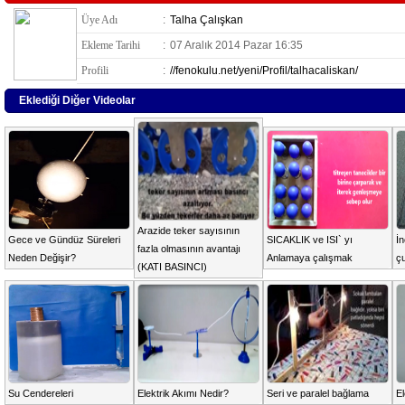
Üye Adı
:
Talha Çalışkan
Ekleme Tarihi
:
07 Aralık 2014 Pazar 16:35
Profili
:
//fenokulu.net/yeni/Profil/talhacaliskan/
Eklediği Diğer Videolar
Arazide teker sayısının
Gece ve Gündüz Süreleri
SICAKLIK ve ISI` yı
İ
fazla olmasının avantajı
Neden Değişir?
Anlamaya çalışmak
ç
(KATI BASINCI)
Su Cendereleri
Elektrik Akımı Nedir?
Seri ve paralel bağlama
El