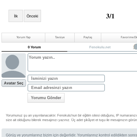
3/1
İlk
Önceki
Yorum Yap
Tavsiye
Paylaş
Favorime Ek
0 Yorum
Fenokulu.net
Avatar Seç
Yorumu Gönder
Yorumunuz şu an yayınlanacaktır. Fenokulu'nun bir eğitim sitesi olduğunu, IP numaranız
size ait olduğunu bilerek mesajınızı yazınız. Üç adet şikâyet et tuşu ile mesajınızın görü
Görüş ve yorumlarınız bizim için değerlidir. Yorumlarınız kontrol edildikten sonr