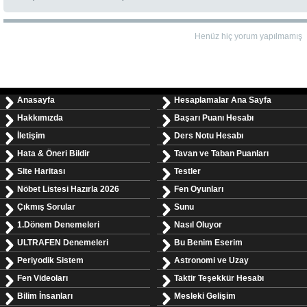
Henüz hiç yorum yapılmamış
Anasayfa
Hesaplamalar Ana Sayfa
Hakkımızda
Başarı Puanı Hesabı
İletişim
Ders Notu Hesabı
Hata & Öneri Bildir
Tavan ve Taban Puanları
Site Haritası
Testler
Nöbet Listesi Hazırla 2026
Fen Oyunları
Çıkmış Sorular
Sunu
1.Dönem Denemeleri
Nasıl Oluyor
ULTRAFEN Denemeleri
Bu Benim Eserim
Periyodik Sistem
Astronomi ve Uzay
Fen Videoları
Taktir Teşekkür Hesabı
Bilim İnsanları
Mesleki Gelişim