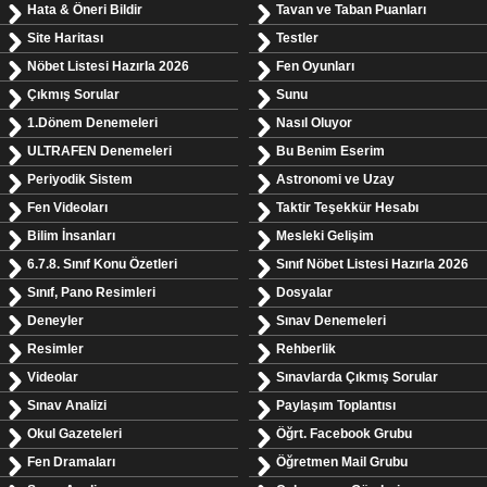
Hata & Öneri Bildir
Tavan ve Taban Puanları
Site Haritası
Testler
Nöbet Listesi Hazırla 2026
Fen Oyunları
Çıkmış Sorular
Sunu
1.Dönem Denemeleri
Nasıl Oluyor
ULTRAFEN Denemeleri
Bu Benim Eserim
Periyodik Sistem
Astronomi ve Uzay
Fen Videoları
Taktir Teşekkür Hesabı
Bilim İnsanları
Mesleki Gelişim
6.7.8. Sınıf Konu Özetleri
Sınıf Nöbet Listesi Hazırla 2026
Sınıf, Pano Resimleri
Dosyalar
Deneyler
Sınav Denemeleri
Resimler
Rehberlik
Videolar
Sınavlarda Çıkmış Sorular
Sınav Analizi
Paylaşım Toplantısı
Okul Gazeteleri
Öğrt. Facebook Grubu
Fen Dramaları
Öğretmen Mail Grubu