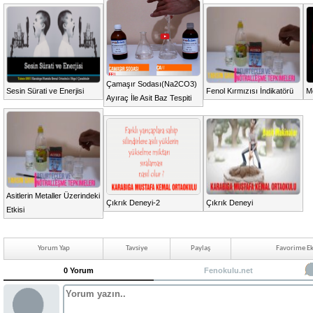
Çamaşır Sodası(Na2CO3)
Sesin Sürati ve Enerjisi
Fenol Kırmızısı İndikatörü
Me
Ayıraç İle Asit Baz Tespiti
Asitlerin Metaller Üzerindeki
Çıkrık Deneyi-2
Çıkrık Deneyi
Etkisi
Yorum Yap
Tavsiye
Paylaş
Favorime Ek
0 Yorum
Fenokulu.net