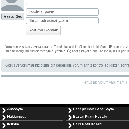
Avatar Seç
Yorumu Gönder
Yorumunuz şu an yayınlanacaktır. Fenokulu'nun bir eğitim sitesi olduğunu, IP numaranız
size ait olduğunu bilerek mesajınızı yazınız. Üç adet şikâyet et tuşu ile mesajınızın görü
Görüş ve yorumlarınız bizim için değerlidir. Yorumlarınız kontrol edildikten sonr
Henüz hiç yorum yapılmamış
Anasayfa
Hesaplamalar Ana Sayfa
Hakkımızda
Başarı Puanı Hesabı
İletişim
Ders Notu Hesabı