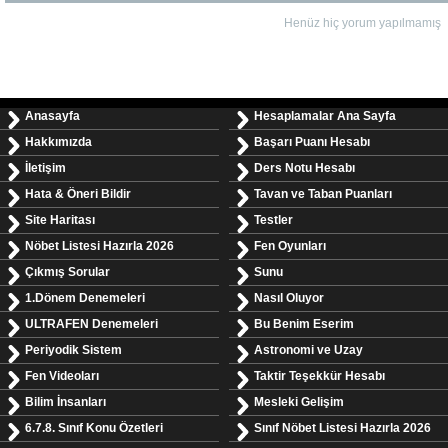
Henüz hiç yorum yapılmamış
Anasayfa
Hesaplamalar Ana Sayfa
Hakkımızda
Başarı Puanı Hesabı
İletişim
Ders Notu Hesabı
Hata & Öneri Bildir
Tavan ve Taban Puanları
Site Haritası
Testler
Nöbet Listesi Hazırla 2026
Fen Oyunları
Çıkmış Sorular
Sunu
1.Dönem Denemeleri
Nasıl Oluyor
ULTRAFEN Denemeleri
Bu Benim Eserim
Periyodik Sistem
Astronomi ve Uzay
Fen Videoları
Taktir Teşekkür Hesabı
Bilim İnsanları
Mesleki Gelişim
6.7.8. Sınıf Konu Özetleri
Sınıf Nöbet Listesi Hazırla 2026