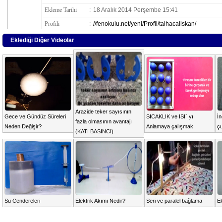
Ekleme Tarihi
:
18 Aralık 2014 Perşembe 15:41
Profili
:
//fenokulu.net/yeni/Profil/talhacaliskan/
Eklediği Diğer Videolar
Arazide teker sayısının
Gece ve Gündüz Süreleri
SICAKLIK ve ISI` yı
İ
fazla olmasının avantajı
Neden Değişir?
Anlamaya çalışmak
ç
(KATI BASINCI)
Su Cendereleri
Elektrik Akımı Nedir?
Seri ve paralel bağlama
El