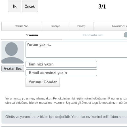
3/1
İlk
Önceki
Yorum Yap
Tavsiye
Paylaş
Favorime Ek
0 Yorum
Fenokulu.net
Avatar Seç
Yorumu Gönder
Yorumunuz şu an yayınlanacaktır. Fenokulu'nun bir eğitim sitesi olduğunu, IP numaranız
size ait olduğunu bilerek mesajınızı yazınız. Üç adet şikâyet et tuşu ile mesajınızın görü
Görüş ve yorumlarınız bizim için değerlidir. Yorumlarınız kontrol edildikten sonr