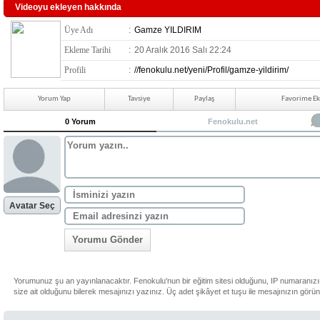
Videoyu ekleyen hakkında
Üye Adı
:
Gamze YILDIRIM
Ekleme Tarihi
:
20 Aralık 2016 Salı 22:24
Profili
:
//fenokulu.net/yeni/Profil/gamze-yildirim/
Yorum Yap
Tavsiye
Paylaş
Favorime Ek
0 Yorum
Fenokulu.net
Avatar Seç
Yorumu Gönder
Yorumunuz şu an yayınlanacaktır. Fenokulu'nun bir eğitim sitesi olduğunu, IP numaranız
size ait olduğunu bilerek mesajınızı yazınız. Üç adet şikâyet et tuşu ile mesajınızın görü