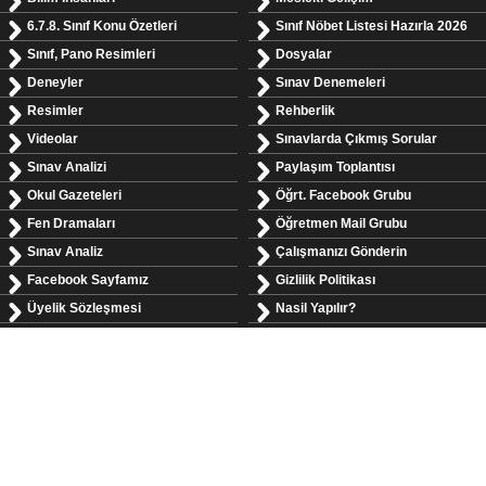
6.7.8. Sınıf Konu Özetleri
Sınıf Nöbet Listesi Hazırla 2026
Sınıf, Pano Resimleri
Dosyalar
Deneyler
Sınav Denemeleri
Resimler
Rehberlik
Videolar
Sınavlarda Çıkmış Sorular
Sınav Analizi
Paylaşım Toplantısı
Okul Gazeteleri
Öğrt. Facebook Grubu
Fen Dramaları
Öğretmen Mail Grubu
Sınav Analiz
Çalışmanızı Gönderin
Facebook Sayfamız
Gizlilik Politikası
Üyelik Sözleşmesi
Nasil Yapılır?