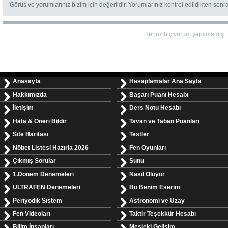
Görüş ve yorumlarınız bizim için değerlidir. Yorumlarınız kontrol edildikten sonr
Henüz hiç yorum yapılmamış
Anasayfa
Hesaplamalar Ana Sayfa
Hakkımızda
Başarı Puanı Hesabı
İletişim
Ders Notu Hesabı
Hata & Öneri Bildir
Tavan ve Taban Puanları
Site Haritası
Testler
Nöbet Listesi Hazırla 2026
Fen Oyunları
Çıkmış Sorular
Sunu
1.Dönem Denemeleri
Nasıl Oluyor
ULTRAFEN Denemeleri
Bu Benim Eserim
Periyodik Sistem
Astronomi ve Uzay
Fen Videoları
Taktir Teşekkür Hesabı
Bilim İnsanları
Mesleki Gelişim