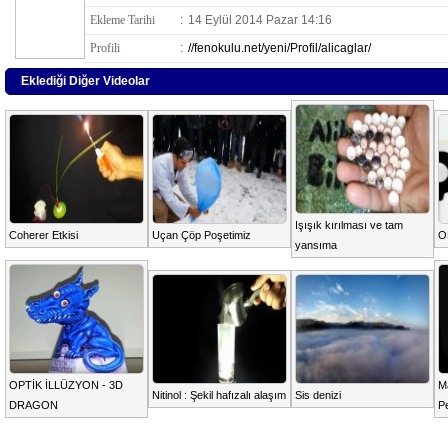
Ekleme Tarihi
:
14 Eylül 2014 Pazar 14:16
Profili
:
//fenokulu.net/yeni/Profil/alicaglar/
Eklediği Diğer Videolar
Işışık kırılması ve tam
Coherer Etkisi
Uçan Çöp Poşetimiz
O
yansıma
OPTİK İLLÜZYON - 3D
Ma
Nitinol : Şekil hafızalı alaşım
Sis denizi
DRAGON
P