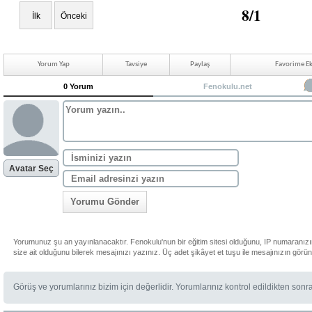
8/1
İlk
Önceki
Yorum Yap
Tavsiye
Paylaş
Favorime Ek
0 Yorum
Fenokulu.net
Avatar Seç
Yorumu Gönder
Yorumunuz şu an yayınlanacaktır. Fenokulu'nun bir eğitim sitesi olduğunu, IP numaranız
size ait olduğunu bilerek mesajınızı yazınız. Üç adet şikâyet et tuşu ile mesajınızın görü
Görüş ve yorumlarınız bizim için değerlidir. Yorumlarınız kontrol edildikten sonr