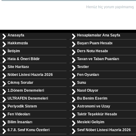
Henüz hiç yorum yapılmamış
Anasayfa
Hesaplamalar Ana Sayfa
Hakkımızda
Başarı Puanı Hesabı
İletişim
Ders Notu Hesabı
Hata & Öneri Bildir
Tavan ve Taban Puanları
Site Haritası
Testler
Nöbet Listesi Hazırla 2026
Fen Oyunları
Çıkmış Sorular
Sunu
1.Dönem Denemeleri
Nasıl Oluyor
ULTRAFEN Denemeleri
Bu Benim Eserim
Periyodik Sistem
Astronomi ve Uzay
Fen Videoları
Taktir Teşekkür Hesabı
Bilim İnsanları
Mesleki Gelişim
6.7.8. Sınıf Konu Özetleri
Sınıf Nöbet Listesi Hazırla 2026