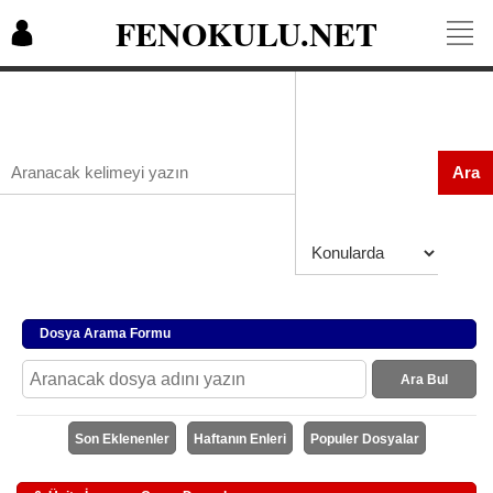
FENOKULU.NET
Ara
Dosya Arama Formu
Ara Bul
Son Eklenenler
Haftanın Enleri
Populer Dosyalar