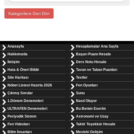
Kategorilere Geri Dön
Anasayfa
Hesaplamalar Ana Sayfa
Hakkımızda
Başarı Puanı Hesabı
İletişim
Ders Notu Hesabı
Hata & Öneri Bildir
Tavan ve Taban Puanları
Site Haritası
Testler
Nöbet Listesi Hazırla 2026
Fen Oyunları
Çıkmış Sorular
Sunu
1.Dönem Denemeleri
Nasıl Oluyor
ULTRAFEN Denemeleri
Bu Benim Eserim
Periyodik Sistem
Astronomi ve Uzay
Fen Videoları
Taktir Teşekkür Hesabı
Bilim İnsanları
Mesleki Gelişim