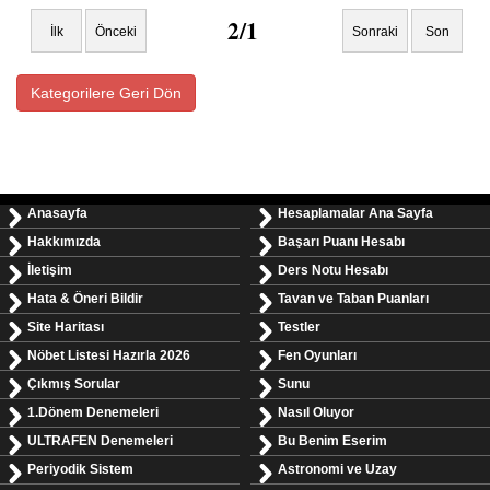
2/1
İlk
Önceki
Sonraki
Son
Kategorilere Geri Dön
Anasayfa
Hesaplamalar Ana Sayfa
Hakkımızda
Başarı Puanı Hesabı
İletişim
Ders Notu Hesabı
Hata & Öneri Bildir
Tavan ve Taban Puanları
Site Haritası
Testler
Nöbet Listesi Hazırla 2026
Fen Oyunları
Çıkmış Sorular
Sunu
1.Dönem Denemeleri
Nasıl Oluyor
ULTRAFEN Denemeleri
Bu Benim Eserim
Periyodik Sistem
Astronomi ve Uzay