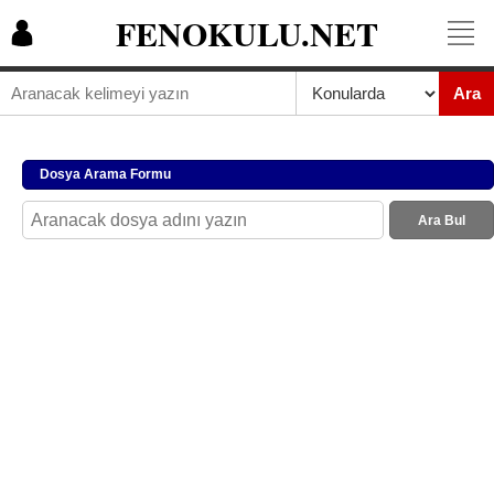
FENOKULU.NET
Ara
Dosya Arama Formu
Ara Bul