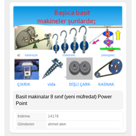
Basit makinalar 8 sınıf (yeni müfredat) Power
Point
İndirme
14178
Gönderen
ahmet akın