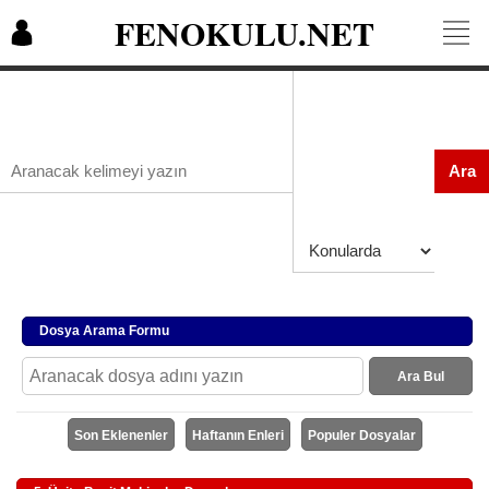
FENOKULU.NET
Ara
Dosya Arama Formu
Ara Bul
Son Eklenenler
Haftanın Enleri
Populer Dosyalar