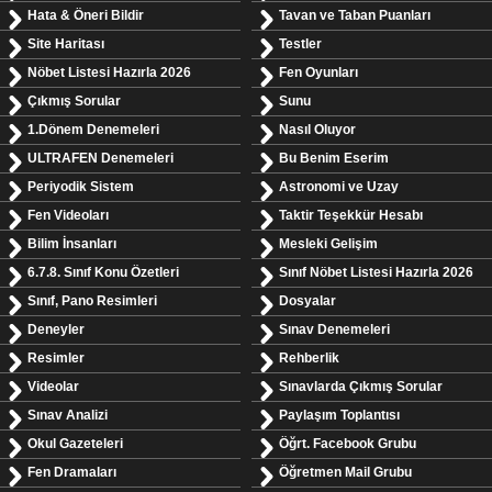
Hata & Öneri Bildir
Tavan ve Taban Puanları
Site Haritası
Testler
Nöbet Listesi Hazırla 2026
Fen Oyunları
Çıkmış Sorular
Sunu
1.Dönem Denemeleri
Nasıl Oluyor
ULTRAFEN Denemeleri
Bu Benim Eserim
Periyodik Sistem
Astronomi ve Uzay
Fen Videoları
Taktir Teşekkür Hesabı
Bilim İnsanları
Mesleki Gelişim
6.7.8. Sınıf Konu Özetleri
Sınıf Nöbet Listesi Hazırla 2026
Sınıf, Pano Resimleri
Dosyalar
Deneyler
Sınav Denemeleri
Resimler
Rehberlik
Videolar
Sınavlarda Çıkmış Sorular
Sınav Analizi
Paylaşım Toplantısı
Okul Gazeteleri
Öğrt. Facebook Grubu
Fen Dramaları
Öğretmen Mail Grubu