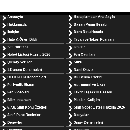
Anasayfa
Hesaplamalar Ana Sayfa
Hakkımızda
Başarı Puanı Hesabı
İletişim
Ders Notu Hesabı
Hata & Öneri Bildir
Tavan ve Taban Puanları
Site Haritası
Testler
Nöbet Listesi Hazırla 2026
Fen Oyunları
Çıkmış Sorular
Sunu
1.Dönem Denemeleri
Nasıl Oluyor
ULTRAFEN Denemeleri
Bu Benim Eserim
Periyodik Sistem
Astronomi ve Uzay
Fen Videoları
Taktir Teşekkür Hesabı
Bilim İnsanları
Mesleki Gelişim
6.7.8. Sınıf Konu Özetleri
Sınıf Nöbet Listesi Hazırla 2026
Sınıf, Pano Resimleri
Dosyalar
Deneyler
Sınav Denemeleri