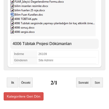
4006 Tübitak Projesi Dökümanları
İndirme
26109
Gönderen
Site Admini
2/1
İlk
Önceki
Sonraki
Son
Kategorilere Geri Dön