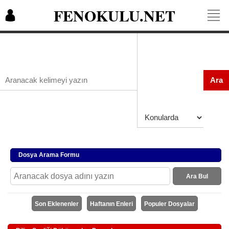
FENOKULU.NET
Ara
Dosya Arama Formu
Ara Bul
Son Eklenenler
Haftanın Enleri
Populer Dosyalar