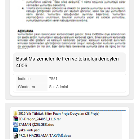
Basit Malzemeler ile Fen ve teknoloji deneyleri
4006
İndirme
7551
Gönderen
Site Admini