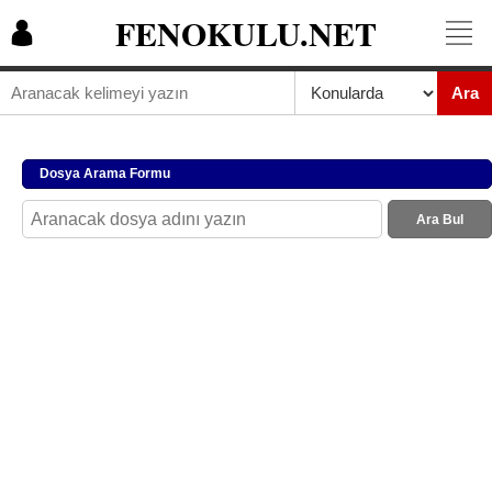
FENOKULU.NET
Ara
Dosya Arama Formu
Ara Bul