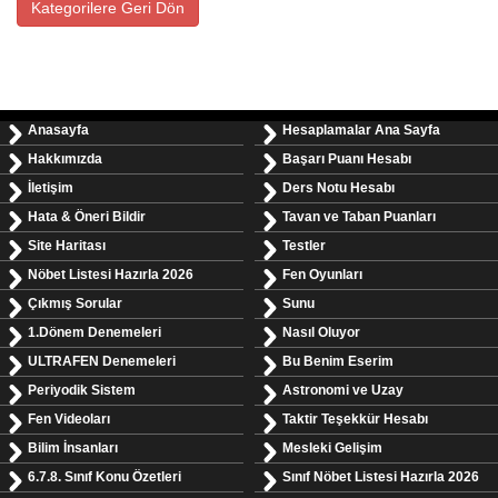
Kategorilere Geri Dön
Anasayfa
Hesaplamalar Ana Sayfa
Hakkımızda
Başarı Puanı Hesabı
İletişim
Ders Notu Hesabı
Hata & Öneri Bildir
Tavan ve Taban Puanları
Site Haritası
Testler
Nöbet Listesi Hazırla 2026
Fen Oyunları
Çıkmış Sorular
Sunu
1.Dönem Denemeleri
Nasıl Oluyor
ULTRAFEN Denemeleri
Bu Benim Eserim
Periyodik Sistem
Astronomi ve Uzay
Fen Videoları
Taktir Teşekkür Hesabı
Bilim İnsanları
Mesleki Gelişim
6.7.8. Sınıf Konu Özetleri
Sınıf Nöbet Listesi Hazırla 2026